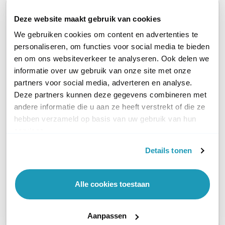
Huidig product
Deze website maakt gebruik van cookies
We gebruiken cookies om content en advertenties te
personaliseren, om functies voor social media te bieden
en om ons websiteverkeer te analyseren. Ook delen we
informatie over uw gebruik van onze site met onze
partners voor social media, adverteren en analyse.
Grandstream
Grand
Grandstream
Deze partners kunnen deze gegevens combineren met
UCM6304 IP PBX
UCM63
UCM6302 IP PBX
andere informatie die u aan ze heeft verstrekt of die ze
IP Centrale, 4 FXO-
IP Centr
IP Centrale, 2 FXO-
hebben verzameld op basis van uw gebruik van hun
poorten, 4 FXS-poorten
poort, 
poorten, 2 FXS-poorten
services.
638,02
291,66
306,95
excl. btw
excl. btw
Details tonen
772,00
352,91
371,41
incl. btw
i
incl. btw
Alle cookies toestaan
TYPE CENTRALE
Hardwarematig
Hardwarematig
Hardwa
Aanpassen
PLATFORM
Asterisk
Asterisk
Asteris