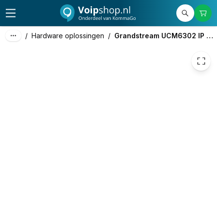
306,95
excl. btw
371,41
incl. btw
/
Hardware oplossingen
/
Grandstream UCM6302 IP PBX