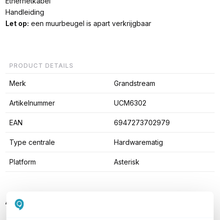
Ethernetkabel
Handleiding
Let op:
een muurbeugel is apart verkrijgbaar
PRODUCT DETAILS
Merk
Grandstream
Artikelnummer
UCM6302
EAN
6947273702979
Type centrale
Hardwarematig
Platform
Asterisk
Alternatieve producten vergelijken