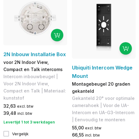
2N Inbouw Installatie Box
voor 2N Indoor View,
Ubiquiti Intercom Wedge
Compact en Talk intercoms
Mount
Intercom inbouwbeugel |
Voor 2N Indoor View,
Montagebeugel 20 graden
Compact en Talk | Materiaal:
gekanteld
kunststof
Gekanteld 20° voor optimale
camerahoek | Voor de UA-
32,63
excl. btw
Intercom en UA-G3-Intercom
39,48
incl. btw
| Eenvoudig te monteren
Levertijd 1 tot 3 werkdagen
55,00
excl. btw
Vergelijk
66,55
incl. btw