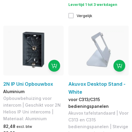
Levertijd 1 tot 3 werkdagen
Vergelijk
2N IP Uni Opbouwbox
Akuvox Desktop Stand -
Aluminium
White
Opbouwbehuizing voor
voor C313/C315
intercom | Geschikt voor ​2N
bedieningspanelen
Helios IP Uni intercoms |
Akuvox tafelstandaard | Voor
Materiaal: Aluminium
C313 en C315
82,48
bedieningspanelen | Stevige
excl. btw