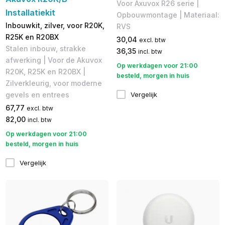
Voor Axuvox R26 serie |
Installatiekit
Opbouwmontage | Materiaal:
Inbouwkit, zilver, voor R20K,
RVS
R25K en R20BX
30,04
excl. btw
Stalen inbouw, strakke
36,35
incl. btw
afwerking | Voor de Akuvox
Op werkdagen voor 21:00
R20K, R25K en R20BX |
besteld, morgen in huis
Zilverkleurig, voor moderne
Vergelijk
gevels en entrees
67,77
excl. btw
82,00
incl. btw
Op werkdagen voor 21:00
besteld, morgen in huis
Vergelijk