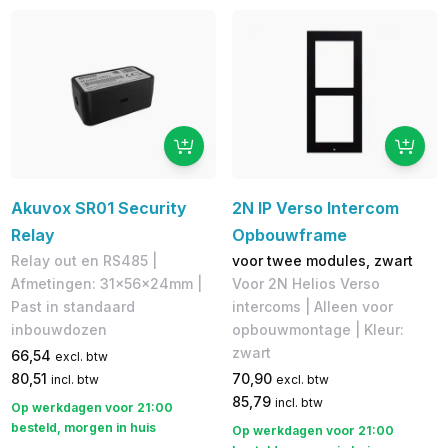
Akuvox SR01 Security
2N IP Verso Intercom
Relay
Opbouwframe
Relay out en RS485 |
voor twee modules, zwart
Afmetingen: 31x56x24mm |
Voor 2N Helios Verso
Past in standaard
intercoms | Alleen voor
inbouwdozen
opbouwmontage | Kleur:
zwart
66,54
excl. btw
80,51
70,90
incl. btw
excl. btw
85,79
incl. btw
Op werkdagen voor 21:00
besteld, morgen in huis
Op werkdagen voor 21:00