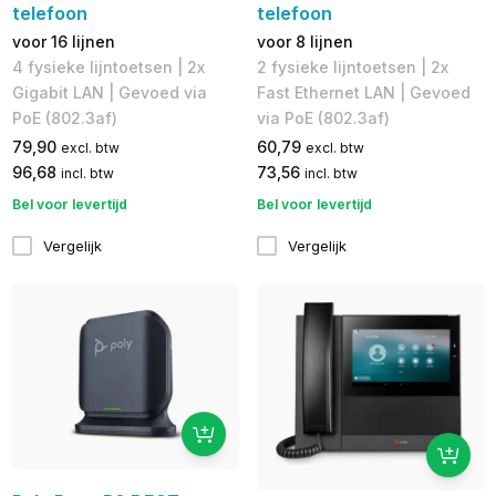
telefoon
telefoon
voor 16 lijnen
voor 8 lijnen
4 fysieke lijntoetsen | 2x
2 fysieke lijntoetsen | 2x
Gigabit LAN | Gevoed via
Fast Ethernet LAN | ​Gevoed
PoE (802.3af)
via PoE (802.3af)
79,90
60,79
excl. btw
excl. btw
96,68
73,56
incl. btw
incl. btw
Bel voor levertijd
Bel voor levertijd
Vergelijk
Vergelijk