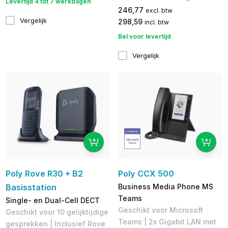
Levertijd 4 tot 7 werkdagen
246,77
excl. btw
Vergelijk
298,59
incl. btw
Bel voor levertijd
Vergelijk
Poly Rove R30 + B2
Poly CCX 500
Basisstation
Business Media Phone MS
Teams
Single- en Dual-Cell DECT
Geschikt voor Microsoft
Geschikt voor 10 gelijktijdige
Teams | 2x Gigabit LAN met
gesprekken | Inclusief Rove