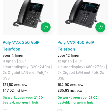
Poly VVX 250 VoIP
Poly VVX 450 VoIP
Telefoon
Telefoon
voor 4 lijnen
voor 12 lijnen
4 lijnen | 2,8"
12 lijnen | 4,3"
kleurendisplay (320x240p) |
kleurendisplay (480x272p)​ |
2x Gigabit LAN met PoE, 1x
2x Gigabit LAN met PoE, 2x
USB
USB
121,50
194,90
excl. btw
excl. btw
147,02
235,83
incl. btw
incl. btw
Op werkdagen voor 21:00
Op werkdagen voor 21:00
besteld, morgen in huis
besteld, morgen in huis