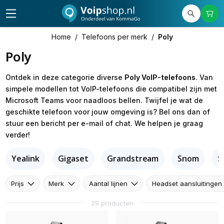
Home
/
Telefoons per merk
/
Poly
Poly
Ontdek in deze categorie diverse
Poly VoIP-telefoons
. Van
simpele modellen tot VoIP-telefoons die compatibel zijn met
Microsoft Teams voor naadloos bellen. Twijfel je wat de
geschikte telefoon voor jouw omgeving is? Bel ons dan of
stuur een bericht per e-mail of chat. We helpen je graag
verder!
Yealink
Gigaset
Grandstream
Snom
S
Prijs
Merk
Aantal lijnen
Headset aansluitingen
29 producten