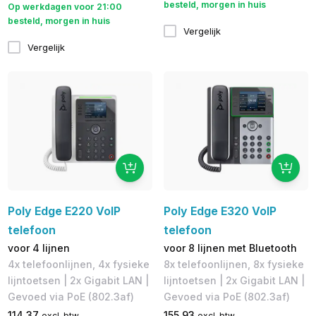
besteld, morgen in huis
Op werkdagen voor 21:00
besteld, morgen in huis
Vergelijk
Vergelijk
Poly Edge E220 VoIP
Poly Edge E320 VoIP
telefoon
telefoon
voor 4 lijnen
voor 8 lijnen met Bluetooth
4x telefoonlijnen, 4x fysieke
8x telefoonlijnen, 8x fysieke
lijntoetsen | 2x Gigabit LAN |
lijntoetsen | 2x Gigabit LAN |
Gevoed via PoE (802.3af)
Gevoed via PoE (802.3af)
114,37
155,93
excl. btw
excl. btw