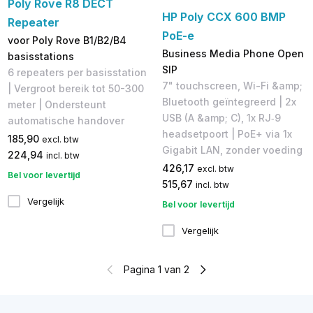
Poly Rove R8 DECT
HP Poly CCX 600 BMP
Repeater
PoE-e
voor Poly Rove B1/B2/B4
Business Media Phone Open
basisstations
SIP
6 repeaters per basisstation
7" touchscreen, Wi-Fi &amp;
| Vergroot bereik tot 50-300
Bluetooth geïntegreerd | 2x
meter | Ondersteunt
USB (A &amp; C), 1x RJ‑9
automatische handover
headsetpoort | PoE+ via 1x
185,90
excl. btw
Gigabit LAN, zonder voeding
224,94
incl. btw
426,17
excl. btw
Bel voor levertijd
515,67
incl. btw
Vergelijk
Bel voor levertijd
Vergelijk
Pagina 1 van 2