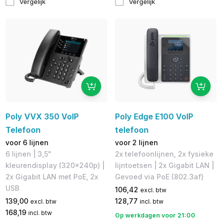
Vergelijk
Vergelijk
Poly VVX 350 VoIP
Poly Edge E100 VoIP
Telefoon
telefoon
voor 6 lijnen
voor 2 lijnen
6 lijnen | 3,5"
2x telefoonlijnen, 2x fysieke
kleurendisplay (320x240p)​ |
lijntoetsen | 2x Gigabit LAN |
2x Gigabit LAN met PoE, 2x
Gevoed via PoE (802.3af)
USB
106,42
excl. btw
139,00
128,77
excl. btw
incl. btw
168,19
incl. btw
Op werkdagen voor 21:00