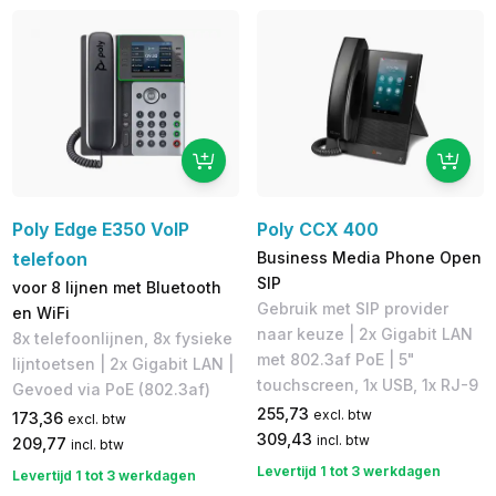
Poly Edge E350 VoIP
Poly CCX 400
telefoon
Business Media Phone Open
SIP
voor 8 lijnen met Bluetooth
Gebruik met SIP provider
en WiFi
naar keuze | 2x Gigabit LAN
8x telefoonlijnen, 8x fysieke
met 802.3af PoE | 5​"
lijntoetsen | 2x Gigabit LAN |
touchscreen, 1x USB, 1x RJ-9
Gevoed via PoE (802.3af)
255,73
excl. btw
173,36
excl. btw
309,43
incl. btw
209,77
incl. btw
Levertijd 1 tot 3 werkdagen
Levertijd 1 tot 3 werkdagen