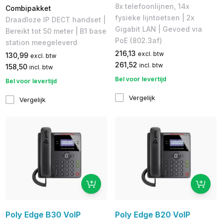
8x telefoonlijnen, 14x
Combipakket
fysieke lijntoetsen | 2x
Draadloze IP DECT handset |
Gigabit LAN | Gevoed via
Bereikt tot 50 meter | B1 base
PoE (802.3af)
station meegeleverd
216,13
excl. btw
130,99
excl. btw
261,52
incl. btw
158,50
incl. btw
Bel voor levertijd
Bel voor levertijd
Vergelijk
Vergelijk
Poly Edge B30 VoIP
Poly Edge B20 VoIP