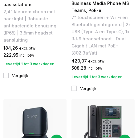
Business Media Phone MS
basisstations
Teams, PoE-e
2,4" kleurenscherm met
7" touchscreen + Wi‑Fi en
backlight | Robuuste
Bluetooth geïntegreerd | 2x
antibacteriële behuizing
USB (Type‑A en Type‑C), 1x
(IP65) | 3,5mm headset
RJ‑9 headsetpoort | Dual
aansluiting
Gigabit LAN met PoE+
184,26
excl. btw
(802.3af/at)
222,95
incl. btw
420,07
excl. btw
Levertijd 1 tot 3 werkdagen
508,28
incl. btw
Vergelijk
Levertijd 1 tot 3 werkdagen
Vergelijk