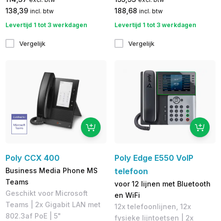
138,39
188,68
incl. btw
incl. btw
Levertijd 1 tot 3 werkdagen
Levertijd 1 tot 3 werkdagen
Vergelijk
Vergelijk
Poly CCX 400
Poly Edge E550 VoIP
Business Media Phone MS
telefoon
Teams
voor 12 lijnen met Bluetooth
Geschikt voor Microsoft
en WiFi
Teams | 2x Gigabit LAN met
12x telefoonlijnen, 12x
802.3af PoE | 5​"
fysieke lijntoetsen | 2x