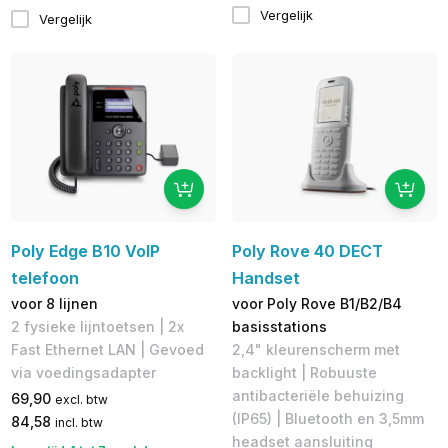
Vergelijk
Vergelijk
Poly Edge B10 VoIP
Poly Rove 40 DECT
telefoon
Handset
voor 8 lijnen
voor Poly Rove B1/B2/B4
2 fysieke lijntoetsen | 2x
basisstations
Fast Ethernet LAN | Gevoed
2,4" kleurenscherm met
via voedingsadapter
backlight | Robuuste
antibacteriële behuizing
69,90
excl. btw
(IP65) | Bluetooth en 3,5mm
84,58
incl. btw
headset aansluiting