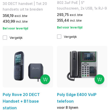
802.3af PoE | 5​"
30 DECT handset | Tot 20
touchscreen, 2x USB, 1x RJ-9
handsets uit te breiden
293,75
excl. btw
356,19
excl. btw
355,44
incl. btw
430,99
incl. btw
Bel voor levertijd
Bel voor levertijd
Vergelijk
Vergelijk
Poly Rove 20 DECT
Poly Edge E400 VoIP
Handset + B1 base
telefoon
station
voor 8 lijnen