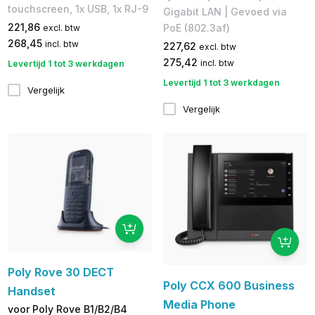
touchscreen, 1x USB, 1x RJ-9
Gigabit LAN | Gevoed via
221,86
PoE (802.3af)
excl. btw
268,45
incl. btw
227,62
excl. btw
275,42
incl. btw
Levertijd 1 tot 3 werkdagen
Levertijd 1 tot 3 werkdagen
Vergelijk
Vergelijk
Poly Rove 30 DECT
Poly CCX 600 Business
Handset
Media Phone
voor Poly Rove B1/B2/B4