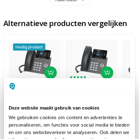
Alternatieve producten vergelijken
Huidig product
Grandstream
Grand
Grandstream
GRP2612P
GXP21
GRP2613
Deze website maakt gebruik van cookies
voor 2 lijnen
voor 3 l
voor 3 lijnen
55,89
95,90
70,36
excl. btw
ex
excl. btw
We gebruiken cookies om content en advertenties te
67,63
116,04
85,14
incl. btw
i
incl. btw
personaliseren, om functies voor social media te bieden
en om ons websiteverkeer te analyseren. Ook delen we