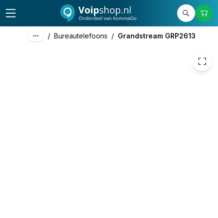
70,36
excl. btw
85,14
incl. btw
/
Bureautelefoons
/
Grandstream GRP2613