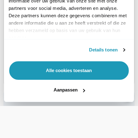
AANTAL LIJNEN
informatie over uw gebruik van onze site met onze
1 tot 4
1 tot 4
1 tot 4
partners voor social media, adverteren en analyse.
Deze partners kunnen deze gegevens combineren met
HEADSET AANSLUITINGEN
RJ9
RJ9
RJ9
andere informatie die u aan ze heeft verstrekt of die ze
hebben verzameld op basis van uw gebruik van hun
WIFI ONDERSTEUNING
Nee
Nee
Nee
services.
Details tonen
DISPLAY AANWEZIG
Kleurendisplay
Kleurendisplay
Kleuren
BLUETOOTH ONDERSTEUNING
Nee
Nee
Nee
Alle cookies toestaan
Aanpassen
WIL JIJ ADVIES OP MAAT?
Vraag het onze experts!
Bel ons