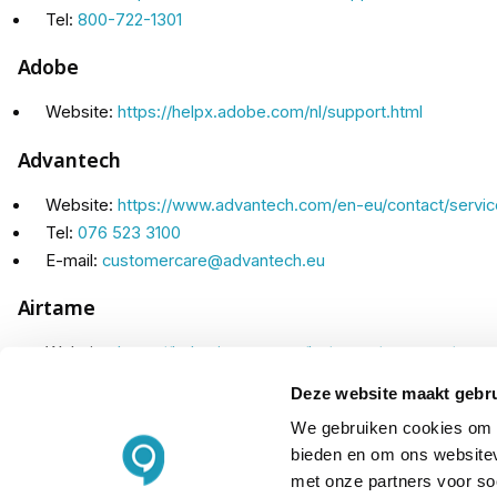
Tel:
800-722-1301
Adobe
Website:
https://helpx.adobe.com/nl/support.html
Advantech
Website:
https://www.advantech.com/en-eu/contact/servi
Tel:
076 523 3100
E-mail:
customercare@advantech.eu​
Airtame
Website:
https://help.airtame.com/hc/en-us/requests/new
Deze website maakt gebru
Alcatel-Lucent
We gebruiken cookies om c
Website:
https://www.al-enterprise.com/en/support
bieden en om ons websitev
met onze partners voor so
Alfa Network