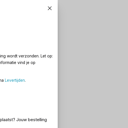
ing wordt verzonden. Let op:
formatie vind je op
ina
Levertijden
.
eplaatst? Jouw bestelling