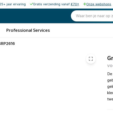
25+ jaar ervaring
Gratis verzending vanaf
€70*
Onze webshops
142,72
excl. b
172,69
Waar ben je naar op 
incl. b
Professional Services
GRP2616
G
vo
De 
geb
gel
kle
twe