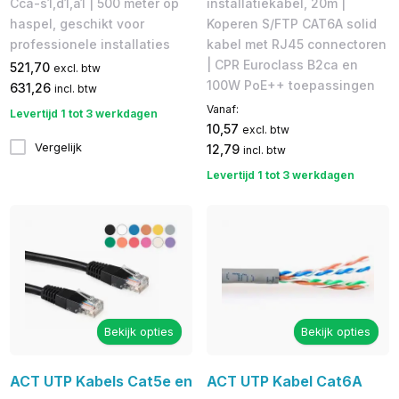
Cca-s1,d1,a1 | 500 meter op
installatiekabel, 20m |
haspel, geschikt voor
Koperen S/FTP CAT6A solid
professionele installaties
kabel met RJ45 connectoren
| CPR Euroclass B2ca en
521,70
excl. btw
100W PoE++ toepassingen
631,26
incl. btw
Vanaf:
Levertijd 1 tot 3 werkdagen
10,57
excl. btw
Vergelijk
12,79
incl. btw
Levertijd 1 tot 3 werkdagen
Bekijk opties
Bekijk opties
ACT UTP Kabels Cat5e en
ACT UTP Kabel Cat6A