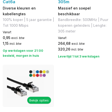
Cat6a
305m
Diverse kleuren en
Massief en soepel
kabellengtes
beschikbaar
100% koper | 5 jaar garantie |
Bandbreedte: 500MHz | Puur
Tot 1000 Mbps
koperen geleiders | Lengte:
305 meter
Vanaf:
0,95
excl. btw
Vanaf:
1,15
264,68
incl. btw
excl. btw
320,26
incl. btw
Op werkdagen voor 21:00
besteld, morgen in huis
Levertijd 1 tot 3 werkdagen
Bekijk opties