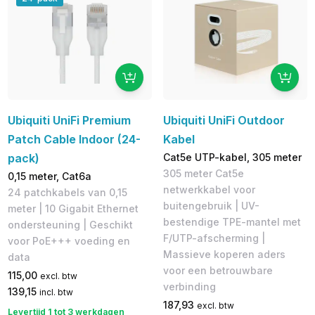
Ubiquiti UniFi Premium
Ubiquiti UniFi Outdoor
Patch Cable Indoor (24-
Kabel
pack)
Cat5e UTP-kabel, 305 meter
305 meter Cat5e
0,15 meter, Cat6a
netwerkkabel voor
24 patchkabels van 0,15
buitengebruik | UV-
meter | 10 Gigabit Ethernet
bestendige TPE-mantel met
ondersteuning | Geschikt
F/UTP-afscherming |
voor PoE+++ voeding en
Massieve koperen aders
data
voor een betrouwbare
115,00
excl. btw
verbinding
139,15
incl. btw
187,93
excl. btw
Levertijd 1 tot 3 werkdagen