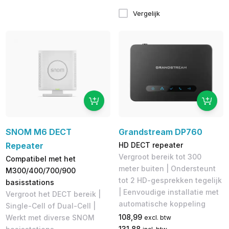
Vergelijk
SNOM M6 DECT
Grandstream DP760
Repeater
HD DECT repeater
Vergroot bereik tot 300
Compatibel met het
meter buiten | Ondersteunt
M300/400/700/900
tot 2 HD-gesprekken tegelijk
basisstations
| Eenvoudige installatie met
Vergroot het DECT bereik |
automatische koppeling
Single-Cell of Dual-Cell |
108,99
Werkt met diverse SNOM
excl. btw
131,88