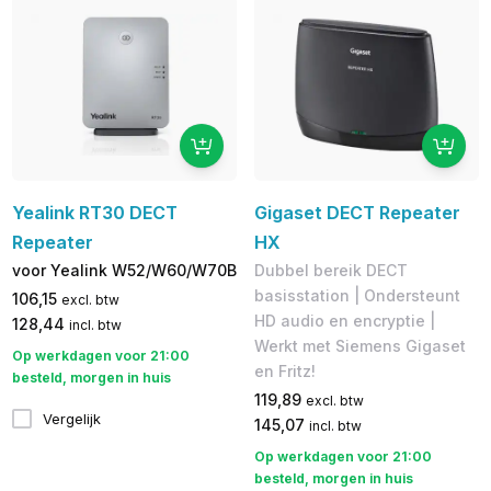
Yealink RT30 DECT
Gigaset DECT Repeater
Repeater
HX
voor Yealink W52/W60/W70B
Dubbel bereik DECT
basisstation | Ondersteunt
106,15
excl. btw
HD audio en encryptie | ​
128,44
incl. btw
Werkt met Siemens Gigaset
Op werkdagen voor 21:00
en Fritz!
besteld, morgen in huis
119,89
excl. btw
Vergelijk
145,07
incl. btw
Op werkdagen voor 21:00
besteld, morgen in huis