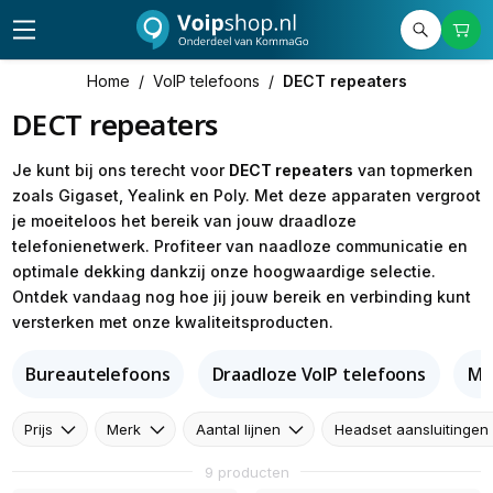
Home
/
VoIP telefoons
/
DECT repeaters
DECT repeaters
Je kunt bij ons terecht voor
DECT repeaters
van topmerken
zoals Gigaset, Yealink en Poly. Met deze apparaten vergroot
je moeiteloos het bereik van jouw draadloze
telefonienetwerk. Profiteer van naadloze communicatie en
optimale dekking dankzij onze hoogwaardige selectie.
Ontdek vandaag nog hoe jij jouw bereik en verbinding kunt
versterken met onze kwaliteitsproducten.
Bureautelefoons
Draadloze VoIP telefoons
Mu
Prijs
Merk
Aantal lijnen
Headset aansluitingen
9 producten