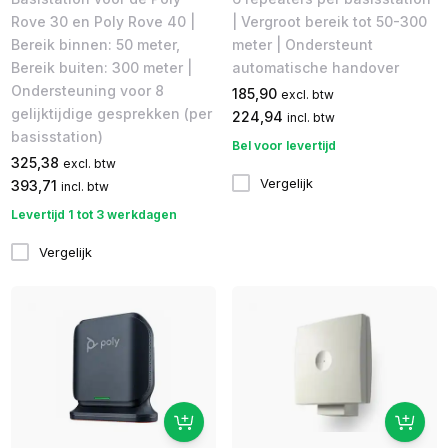
Rove 30 en Poly Rove 40 |
| Vergroot bereik tot 50-300
Bereik binnen: 50 meter,
meter | Ondersteunt
Bereik buiten: 300 meter |
automatische handover
Ondersteuning voor 8
185,90
excl. btw
gelijktijdige gesprekken (per
224,94
incl. btw
basisstation)
Bel voor levertijd
325,38
excl. btw
Vergelijk
393,71
incl. btw
Levertijd 1 tot 3 werkdagen
Vergelijk