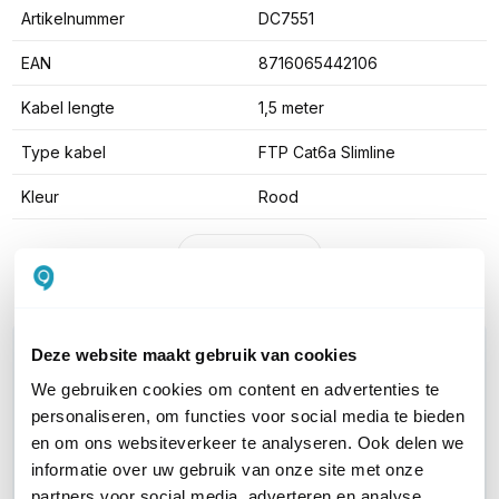
Artikelnummer
DC7551
EAN
8716065442106
Kabel lengte
1,5 meter
Type kabel
FTP Cat6a Slimline
Kleur
Rood
Toon meer
WIL JIJ ADVIES OP MAAT?
Deze website maakt gebruik van cookies
Vraag het onze experts!
We gebruiken cookies om content en advertenties te
personaliseren, om functies voor social media te bieden
Bel ons
en om ons websiteverkeer te analyseren. Ook delen we
informatie over uw gebruik van onze site met onze
partners voor social media, adverteren en analyse.
E-mail