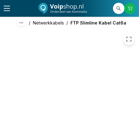
€ 2,98
/
Netwerkkabels
/
FTP Slimline Kabel Cat6a