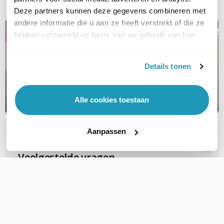
Deze partners kunnen deze gegevens combineren met
andere informatie die u aan ze heeft verstrekt of die ze
hebben verzameld op basis van uw gebruik van hun
services.
Details tonen
Alle cookies toestaan
Aanpassen
OVER DIT PRODUCT
Veelgestelde vragen
Zijn deze FTP Cat6A Slimline patchkabels
geschikt voor PoE voor b.v.b. camera's?
Deze gebruiken al snel PoE+