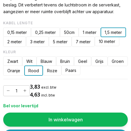
beslag. Dit verbetert tevens de luchtstroom in de serverkast,
aangezien er meer ruimte overblijft achter uw apparatuur.
KABEL LENGTE
0,15 meter
0,25 meter
50cm
1 meter
1,5 meter
10 meter
2 meter
3 meter
5 meter
7 meter
KLEUR
Zwart
Wit
Blauw
Bruin
Geel
Grijs
Groen
Paars
Oranje
Rood
Roze
3,83
excl. btw
4,63
incl. btw
Bel voor levertijd
In winkelwagen