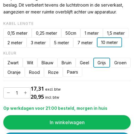
beslag. Dit verbetert tevens de luchtstroom in de serverkast,
aangezien er meer ruimte overblijft achter uw apparatuur.
KABEL LENGTE
0,15 meter
0,25 meter
50cm
1 meter
1,5 meter
10 meter
2 meter
3 meter
5 meter
7 meter
KLEUR
Zwart
Wit
Blauw
Bruin
Geel
Grijs
Groen
Paars
Oranje
Rood
Roze
17,31
excl. btw
20,95
incl. btw
Op werkdagen voor 21:00 besteld, morgen in huis
In winkelwagen