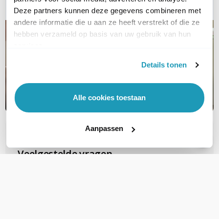
Deze partners kunnen deze gegevens combineren met
andere informatie die u aan ze heeft verstrekt of die ze
hebben verzameld op basis van uw gebruik van hun
services.
Details tonen
Alle cookies toestaan
Aanpassen
OVER DIT PRODUCT
Veelgestelde vragen
Zijn deze FTP Cat6A Slimline patchkabels
geschikt voor PoE voor b.v.b. camera's?
Deze gebruiken al snel PoE+