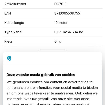
Artikelnummer
DC7010
EAN
8716065509755
Kabel lengte
10 meter
Type kabel
FTP Cat6a Slimline
Kleur
Grijs
Toon meer
WIL JIJ ADVIES OP MAAT?
Deze website maakt gebruik van cookies
Vraag het onze experts!
We gebruiken cookies om content en advertenties te
personaliseren, om functies voor social media te bieden
Bel ons
en om ons websiteverkeer te analyseren. Ook delen we
informatie over uw gebruik van onze site met onze
partners voor social media, adverteren en analyse.
E-mail