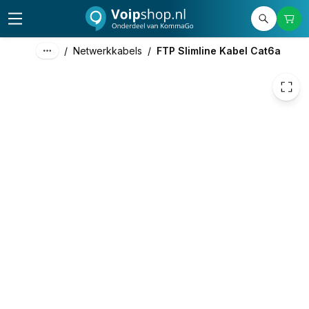
€ 2,98
/
Netwerkkabels
/
FTP Slimline Kabel Cat6a