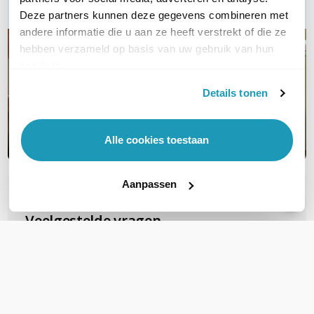
Deze partners kunnen deze gegevens combineren met
andere informatie die u aan ze heeft verstrekt of die ze
hebben verzameld op basis van uw gebruik van hun
services.
Details tonen
Alle cookies toestaan
Aanpassen
OVER DIT PRODUCT
Veelgestelde vragen
Zijn deze FTP Cat6A Slimline patchkabels
geschikt voor PoE voor b.v.b. camera's?
Deze gebruiken al snel PoE+