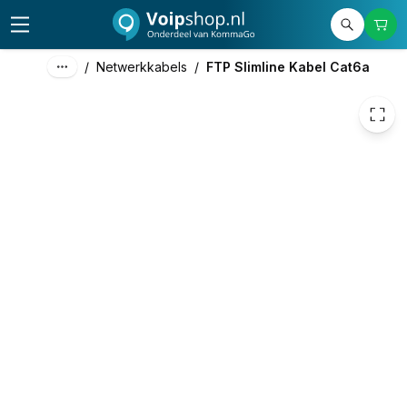
€ 2,98
/
Netwerkkabels
/
FTP Slimline Kabel Cat6a