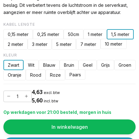
beslag. Dit verbetert tevens de luchtstroom in de serverkast,
aangezien er meer ruimte overblijft achter uw apparatuur.
KABEL LENGTE
0,15 meter
0,25 meter
50cm
1 meter
1,5 meter
10 meter
2 meter
3 meter
5 meter
7 meter
KLEUR
Zwart
Wit
Blauw
Bruin
Geel
Grijs
Groen
Paars
Oranje
Rood
Roze
4,63
excl. btw
5,60
incl. btw
Op werkdagen voor 21:00 besteld, morgen in huis
In winkelwagen