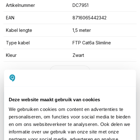
Artikelnummer
DC7951
EAN
8716065442342
Kabel lengte
1,5 meter
Type kabel
FTP Cat6a Slimline
Kleur
Zwart
Toon meer
WIL JIJ ADVIES OP MAAT?
Deze website maakt gebruik van cookies
Vraag het onze experts!
We gebruiken cookies om content en advertenties te
personaliseren, om functies voor social media te bieden
Bel ons
en om ons websiteverkeer te analyseren. Ook delen we
informatie over uw gebruik van onze site met onze
partners voor social media, adverteren en analyse.
E-mail