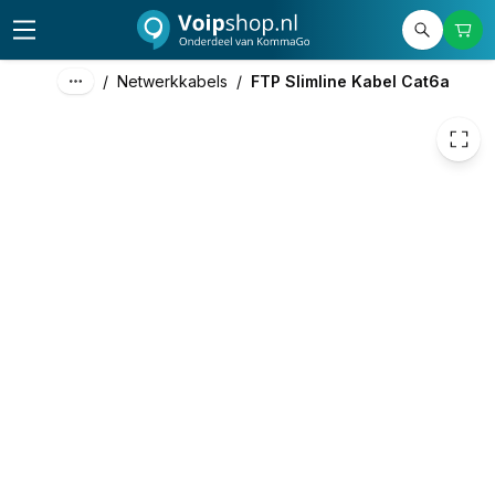
€ 2,98
/
Netwerkkabels
/
FTP Slimline Kabel Cat6a