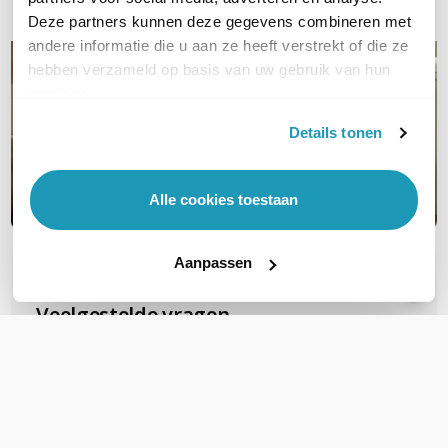
Deze partners kunnen deze gegevens combineren met
andere informatie die u aan ze heeft verstrekt of die ze
hebben verzameld op basis van uw gebruik van hun
services.
Details tonen
Alle cookies toestaan
Aanpassen
OVER DIT PRODUCT
Veelgestelde vragen
Zijn deze FTP Cat6A Slimline patchkabels
geschikt voor PoE voor b.v.b. camera's?
Deze gebruiken al snel PoE+