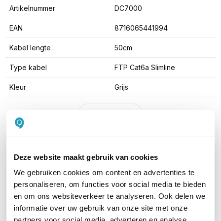
Artikelnummer
DC7000
EAN
8716065441994
Kabel lengte
50cm
Type kabel
FTP Cat6a Slimline
Kleur
Grijs
Toon meer
WIL JIJ ADVIES OP MAAT?
Deze website maakt gebruik van cookies
Vraag het onze experts!
We gebruiken cookies om content en advertenties te
personaliseren, om functies voor social media te bieden
Bel ons
en om ons websiteverkeer te analyseren. Ook delen we
informatie over uw gebruik van onze site met onze
partners voor social media, adverteren en analyse.
E-mail