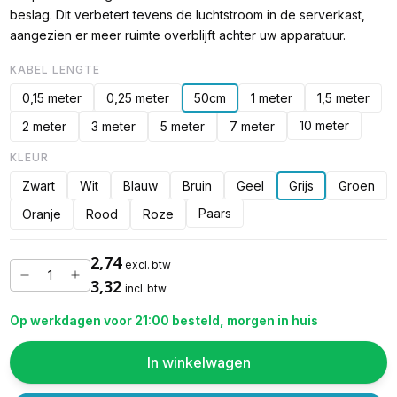
beslag. Dit verbetert tevens de luchtstroom in de serverkast,
aangezien er meer ruimte overblijft achter uw apparatuur.
KABEL LENGTE
0,15 meter
0,25 meter
50cm
1 meter
1,5 meter
10 meter
2 meter
3 meter
5 meter
7 meter
KLEUR
Zwart
Wit
Blauw
Bruin
Geel
Grijs
Groen
Paars
Oranje
Rood
Roze
2,74
excl. btw
3,32
incl. btw
Op werkdagen voor 21:00 besteld, morgen in huis
In winkelwagen