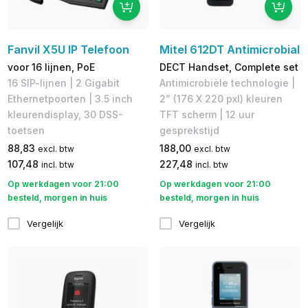
Fanvil X5U IP Telefoon
Mitel 612DT Antimicrobial
voor 16 lijnen, PoE
DECT Handset, Complete set
1​6 SIP-lijnen | 2 Gigabit
Antimicrobiële technologie |
Ethernetpoorten | 3.5 inch
2” (176 X 220 pxl) kleuren
kleurendisplay, 30 DSS-
TFT scherm | 12 uur
toetsen
gesprekstijd
88,83
188,00
excl. btw
excl. btw
107,48
227,48
incl. btw
incl. btw
Op werkdagen voor 21:00
Op werkdagen voor 21:00
besteld, morgen in huis
besteld, morgen in huis
Vergelijk
Vergelijk