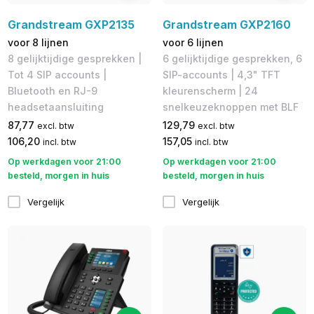
Grandstream GXP2135
Grandstream GXP2160
voor 8 lijnen
voor 6 lijnen
8 gelijktijdige gesprekken |
6 gelijktijdige gesprekken, 6
Tot ​4 SIP accounts |
SIP-accounts | 4,3" TFT
Bluetooth en RJ-9
kleurenscherm | 24
headsetaansluiting
snelkeuzeknoppen met BLF
87,77
129,79
excl. btw
excl. btw
106,20
157,05
incl. btw
incl. btw
Op werkdagen voor 21:00
Op werkdagen voor 21:00
besteld, morgen in huis
besteld, morgen in huis
Vergelijk
Vergelijk