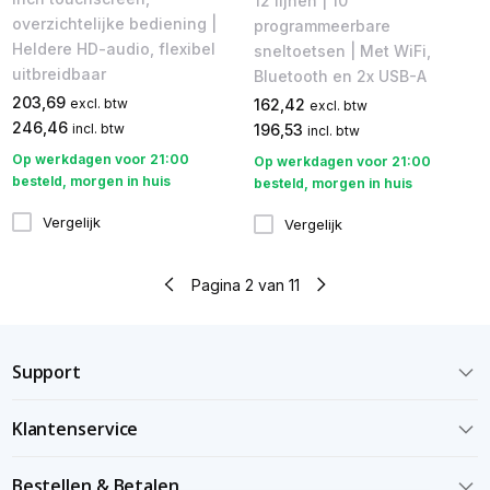
12 lijnen | 10
overzichtelijke bediening |
programmeerbare
Heldere HD-audio, flexibel
sneltoetsen | Met WiFi,
uitbreidbaar
Bluetooth en 2x USB-A
203,69
162,42
excl. btw
excl. btw
246,46
196,53
incl. btw
incl. btw
Op werkdagen voor 21:00
Op werkdagen voor 21:00
besteld, morgen in huis
besteld, morgen in huis
Vergelijk
Vergelijk
Pagina 2 van 11
Support
Klantenservice
Bestellen & Betalen