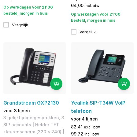
64,00
incl. btw
Op werkdagen voor 21:00
besteld, morgen in huis
Op werkdagen voor 21:00
besteld, morgen in huis
Vergelijk
Vergelijk
Grandstream GXP2130
Yealink SIP-T34W VoIP
voor 3 lijnen
telefoon
3 gelijktijdige gesprekken, 3
voor 4 lijnen
SIP accounts | Helder TFT
82,41
excl. btw
kleurenscherm (320 x 240) |
99,72
incl. btw