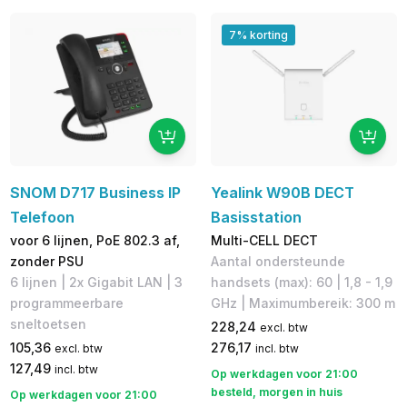
7% korting
SNOM D717 Business IP
Yealink W90B DECT
Telefoon
Basisstation
voor 6 lijnen, PoE 802.3 af,
Multi-CELL DECT
zonder PSU
Aantal ondersteunde
6 lijnen | ​2x Gigabit LAN | 3
handsets (max): 60 | 1,8 - 1,9
programmeerbare
GHz | Maximumbereik: 300 m
sneltoetsen
228,24
excl. btw
105,36
276,17
excl. btw
incl. btw
127,49
incl. btw
Op werkdagen voor 21:00
besteld, morgen in huis
Op werkdagen voor 21:00