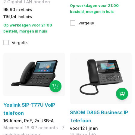
2 Gigabit LAN poorten
Op werkdagen voor 21:00
95,90
excl. btw
besteld, morgen in huis
116,04
incl. btw
Vergelijk
Op werkdagen voor 21:00
besteld, morgen in huis
Vergelijk
Yealink SIP-T77U VoIP
SNOM D865 Business IP
telefoon
Telefoon
16-lijnen, PoE, 2x USB-A
Maximaal 16 SIP accounts | 7
voor 12 lijnen
inch touchscreen,