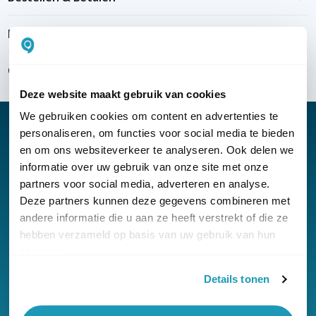
Bezorgen & installeren
Over KommaGo
Deze website maakt gebruik van cookies
We gebruiken cookies om content en advertenties te
personaliseren, om functies voor social media te bieden
en om ons websiteverkeer te analyseren. Ook delen we
informatie over uw gebruik van onze site met onze
Nieuwsbrief
partners voor social media, adverteren en analyse.
Klantenservice
Deze partners kunnen deze gegevens combineren met
andere informatie die u aan ze heeft verstrekt of die ze
hebben verzameld op basis van uw gebruik van hun
services.
Details tonen
© Copyright KommaGo