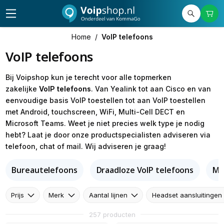
Home
/
VoIP telefoons
VoIP telefoons
Bij Voipshop kun je terecht voor alle topmerken
zakelijke
VoIP telefoons
. Van Yealink tot aan Cisco en van
eenvoudige basis VoIP toestellen tot aan VoIP toestellen
met Android, touchscreen, WiFi, Multi-Cell DECT en
Microsoft Teams. Weet je niet precies welk type je nodig
hebt? Laat je door onze productspecialisten adviseren via
telefoon, chat of mail. Wij adviseren je graag!
Bureautelefoons
Draadloze VoIP telefoons
Mu
Prijs
Merk
Aantal lijnen
Headset aansluitingen
257 producten