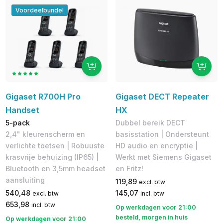
Voordeelbundel
Gigaset R700H Pro
Gigaset DECT Repeater
Handset
HX
5-pack
Dubbel bereik DECT
2,4" kleurenscherm en
basisstation | Ondersteunt
verlichte toetsen | Robuuste
HD audio en encryptie | ​
krasvrije behuizing (IP65) |
Werkt met Siemens Gigaset
Bluetooth en 3,5mm headset
en Fritz!
aansluiting
119,89
excl. btw
540,48
145,07
excl. btw
incl. btw
653,98
incl. btw
Op werkdagen voor 21:00
besteld, morgen in huis
Op werkdagen voor 21:00