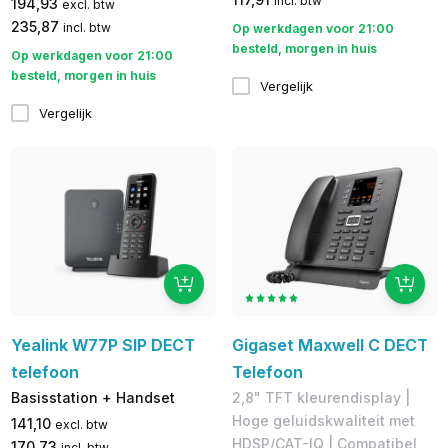
incl. btw
194,93
excl. btw
235,87
incl. btw
Op werkdagen voor 21:00
besteld, morgen in huis
Op werkdagen voor 21:00
besteld, morgen in huis
Vergelijk
Vergelijk
Yealink W77P SIP DECT
Gigaset Maxwell C DECT
telefoon
Telefoon
Basisstation + Handset
2,8" TFT kleurendisplay |
Hoge geluidskwaliteit met
141,10
excl. btw
HDSP/CAT-IQ | Compatibel
170,73
incl. btw