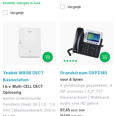
besteld, morgen in huis
Vergelijk
Vergelijk
Yealink W80B DECT
Grandstream GXP2140
Basisstation
voor 4 lijnen
4 gelijktijdige gesprekken, 4
t.b.v. Multi-CELL DECT
SIP accounts | 4,3" TFT
Oplossing
kleurenscherm | ​Wideband
Aantal ondersteunde
audio voor HD geluid
handsets (max): 30 | 1,8 - 1,9
97,45
GHz | Maximumbereik: 300 m
excl. btw
117,91