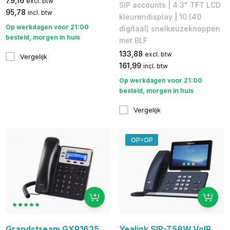
79,16
excl. btw
SIP accounts | 4.3" TFT LCD
95,78
incl. btw
kleurendisplay | 10 (40
Op werkdagen voor 21:00
digitaal) snelkeuzeknoppen
besteld, morgen in huis
met BLF
133,88
excl. btw
Vergelijk
161,99
incl. btw
Op werkdagen voor 21:00
besteld, morgen in huis
Vergelijk
OP=OP
Grandstream GXP1625
Yealink SIP-T58W VoIP