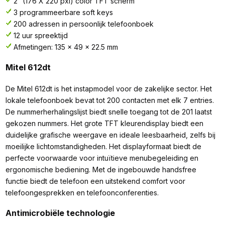
2” (176 X 220 pxl) color TFT scherm
3 programmeerbare soft keys
200 adressen in persoonlijk telefoonboek
12 uur spreektijd
Afmetingen: 135 x 49 x 22.5 mm
Mitel 612dt
De Mitel 612dt is het instapmodel voor de zakelijke sector. Het
lokale telefoonboek bevat tot 200 contacten met elk 7 entries.
De nummerherhalingslijst biedt snelle toegang tot de 201 laatst
gekozen nummers. Het grote TFT kleurendisplay biedt een
duidelijke grafische weergave en ideale leesbaarheid, zelfs bij
moeilijke lichtomstandigheden. Het displayformaat biedt de
perfecte voorwaarde voor intuïtieve menubegeleiding en
ergonomische bediening. Met de ingebouwde handsfree
functie biedt de telefoon een uitstekend comfort voor
telefoongesprekken en telefoonconferenties.
Antimicrobiële technologie