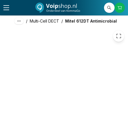
188,00
excl. btw
227,48
incl. btw
/
Multi-Cell DECT
/
Mitel 612DT Antimicrobial