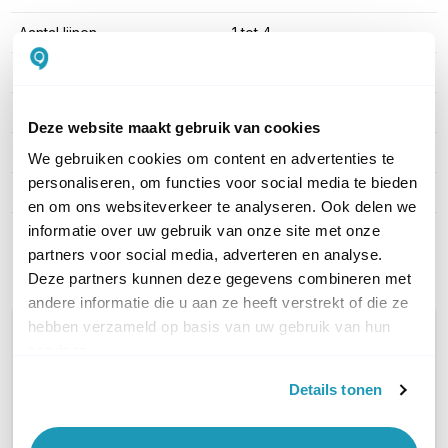
Aantal lijnen
1 tot 4
Headset aansluitingen
2.5mm jack
WiFi ondersteuning
Nee
Deze website maakt gebruik van cookies
Display aanwezig
Ja
We gebruiken cookies om content en advertenties te
personaliseren, om functies voor social media te bieden
Bluetooth ondersteuning
Nee
en om ons websiteverkeer te analyseren. Ook delen we
informatie over uw gebruik van onze site met onze
Toon meer
partners voor social media, adverteren en analyse.
Deze partners kunnen deze gegevens combineren met
andere informatie die u aan ze heeft verstrekt of die ze
hebben verzameld op basis van uw gebruik van hun
WIL JIJ ADVIES OP MAAT?
services.
Vraag het onze experts!
Details tonen
Bel ons