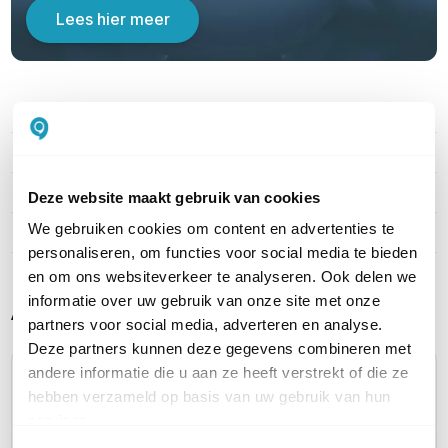
Lees hier meer
PRODUCT DETAILS
Merk
Ubiquiti
Artikelnummer
UA-Card-B-100
Deze website maakt gebruik van cookies
We gebruiken cookies om content en advertenties te
EAN
0810177165408
personaliseren, om functies voor social media te bieden
en om ons websiteverkeer te analyseren. Ook delen we
informatie over uw gebruik van onze site met onze
Alternatieve producten vergelijken
partners voor social media, adverteren en analyse.
Deze partners kunnen deze gegevens combineren met
andere informatie die u aan ze heeft verstrekt of die ze
Huidig product
hebben verzameld op basis van uw gebruik van hun
services.