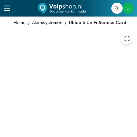
299,00
excl. btw
361,79
incl. btw
Home
/
Alarmsystemen
/
Ubiquiti UniFi Access Card