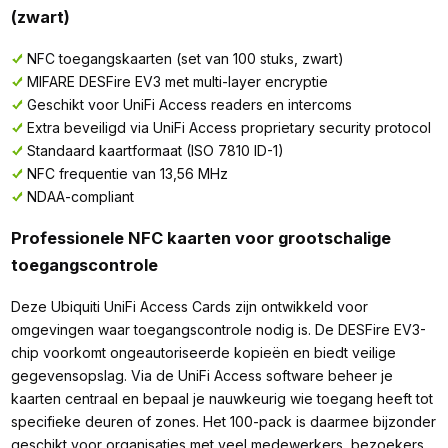
(zwart)
NFC toegangskaarten (set van 100 stuks, zwart)
MIFARE DESFire EV3 met multi-layer encryptie
Geschikt voor UniFi Access readers en intercoms
Extra beveiligd via UniFi Access proprietary security protocol
Standaard kaartformaat (ISO 7810 ID-1)
NFC frequentie van 13,56 MHz
NDAA-compliant
Professionele NFC kaarten voor grootschalige
toegangscontrole
Deze Ubiquiti UniFi Access Cards zijn ontwikkeld voor
omgevingen waar toegangscontrole nodig is. De DESFire EV3-
chip voorkomt ongeautoriseerde kopieën en biedt veilige
gegevensopslag. Via de UniFi Access software beheer je
kaarten centraal en bepaal je nauwkeurig wie toegang heeft tot
specifieke deuren of zones. Het 100-pack is daarmee bijzonder
geschikt voor organisaties met veel medewerkers, bezoekers