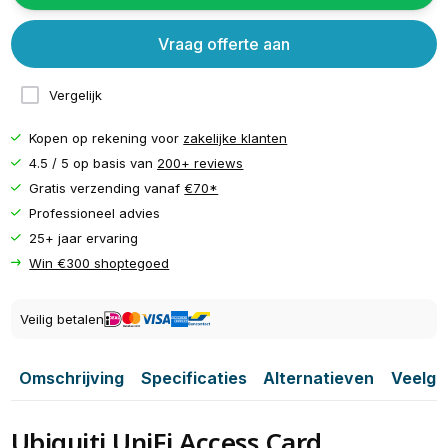
Vraag offerte aan
Vergelijk
Kopen op rekening voor
zakelijke klanten
4.5 / 5 op basis van
200+ reviews
Gratis verzending vanaf
€70*
Professioneel advies
25+ jaar ervaring
Win €300 shoptegoed
Veilig betalen
Omschrijving
Specificaties
Alternatieven
Veelge
Ubiquiti UniFi Access Card