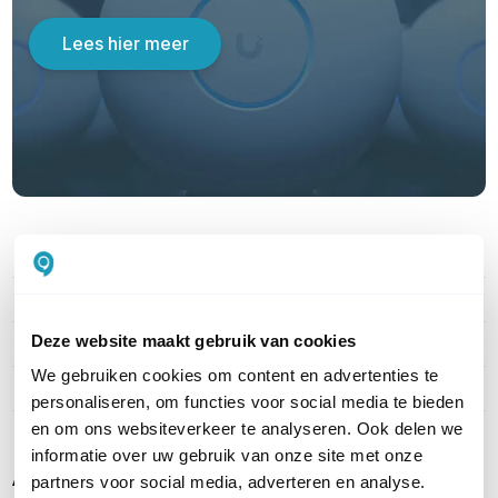
Lees hier meer
PRODUCT DETAILS
Merk
Ubiquiti
Deze website maakt gebruik van cookies
Artikelnummer
UA-Card-W-100
We gebruiken cookies om content en advertenties te
EAN
0810177165415
personaliseren, om functies voor social media te bieden
en om ons websiteverkeer te analyseren. Ook delen we
informatie over uw gebruik van onze site met onze
Alternatieve producten vergelijken
partners voor social media, adverteren en analyse.