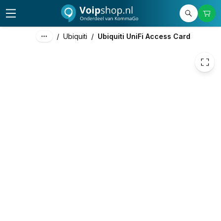
299,00
excl. btw
361,79
incl. btw
/
Ubiquiti
/
Ubiquiti UniFi Access Card