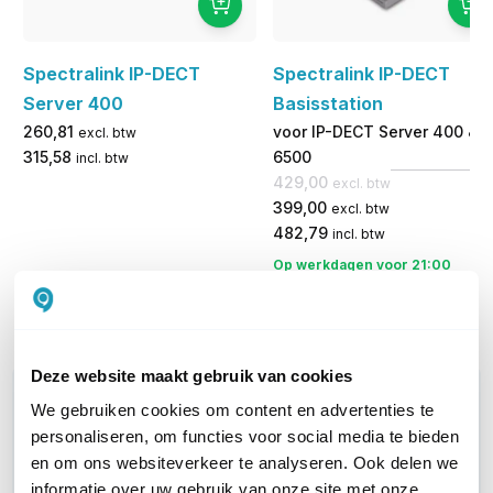
Spectralink IP-DECT
Spectralink IP-DECT
Server 400
Basisstation
260,81
voor IP-DECT Server 400 &
excl. btw
315,58
6500
incl. btw
429,00
excl. btw
399,00
excl. btw
482,79
incl. btw
Op werkdagen voor 21:00
Levertijd 1 tot 3 werkdagen
besteld, morgen in huis
Vergelijk
Vergelijk
Deze website maakt gebruik van cookies
WIL JIJ ADVIES OP MAAT?
We gebruiken cookies om content en advertenties te
Vraag het onze experts!
personaliseren, om functies voor social media te bieden
en om ons websiteverkeer te analyseren. Ook delen we
Bel ons
informatie over uw gebruik van onze site met onze