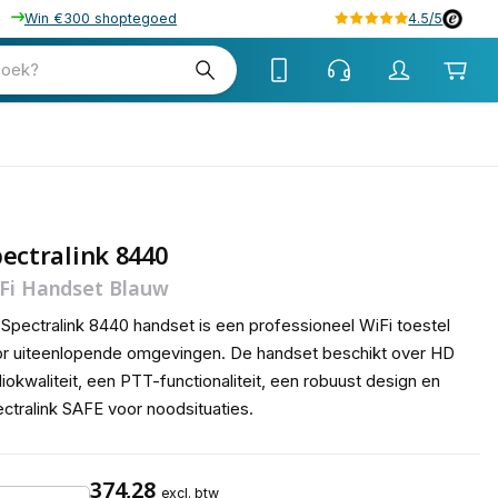
Win €300 shoptegoed
4.5/5
tw
zoek?
tw
ectralink 8440
Fi Handset Blauw
Spectralink 8440 handset is een professioneel WiFi toestel
r uiteenlopende omgevingen. De handset beschikt over HD
iokwaliteit, een PTT-functionaliteit, een robuust design en
ctralink SAFE voor noodsituaties.
374,28
excl. btw