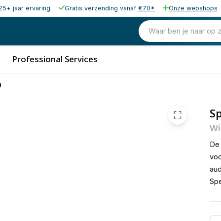
25+ jaar ervaring
Gratis verzending vanaf
€70*
Onze webshops
374,28
excl. b
452,88
Waar ben je naar op 
incl. b
Professional Services
0
Sp
Wi
De 
voo
aud
Spe