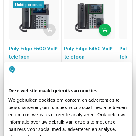
Huidig product
Poly Edge E450 VoIP
Poly E
Poly Edge E500 VoIP
telefoon
telefo
telefoon
voor 8 lijnen met
voor 8 l
voor 12 lijnen
Bluetooth en WiFi
216,13
e
160,45
261,52
excl. btw
i
194,14
incl. btw
Deze website maakt gebruik van cookies
We gebruiken cookies om content en advertenties te
AANTAL LIJNEN
10 tot 20
5 tot 9
5 tot 9
personaliseren, om functies voor social media te bieden
en om ons websiteverkeer te analyseren. Ook delen we
HEADSET AANSLUITINGEN
RJ9
RJ9
RJ9
informatie over uw gebruik van onze site met onze
partners voor social media, adverteren en analyse.
WIFI ONDERSTEUNING
Nee
Ja
Nee