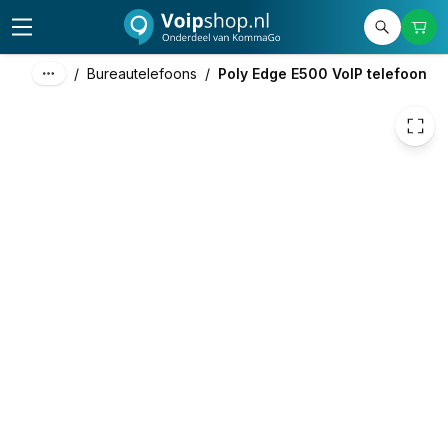
/
Bureautelefoons
/
Poly Edge E500 VoIP telefoon