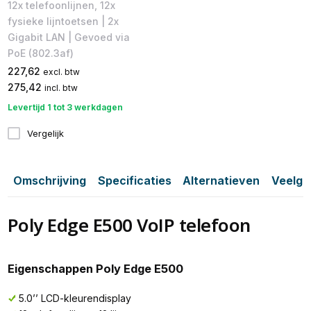
12x telefoonlijnen, 12x
fysieke lijntoetsen | 2x
Gigabit LAN | Gevoed via
PoE (802.3af)
227,62
excl. btw
275,42
incl. btw
Levertijd 1 tot 3 werkdagen
Vergelijk
Omschrijving
Specificaties
Alternatieven
Veelge
Poly Edge E500 VoIP telefoon
Eigenschappen Poly Edge E500
5.0’’ LCD-kleurendisplay