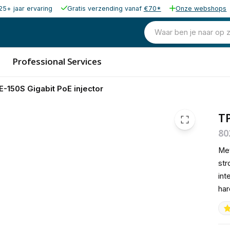
25+ jaar ervaring
Gratis verzending vanaf
€70*
Onze webshops
15,07
excl. b
18,23
Waar ben je naar op 
incl. b
Professional Services
E-150S Gigabit PoE injector
TP
80
Met
str
int
har