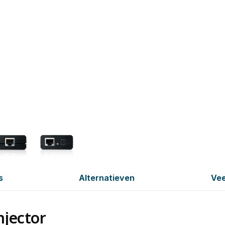
s
Alternatieven
Vee
njector