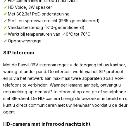
HD-camera met infrarood nachtzicht
HD Voice, 3W speaker
Met 802.3af PoE-ondersteuning
Stof- en sproeiwaterdicht (IP65-gecertificeerd)
Vandaalbestendig (IK10-gecertificeerd)
Werkt bij temperaturen van -40°C tot 70°C
Opbouwmontage
SIP Intercom
Met de Fanvil i16V intercom regelt u de toegang tot uw kantoor,
woning of ander pand. De intercom werkt via het SIP-protocol
en is via het netwerk aan maximaal twee apparaten zoals VoIP-
telefoons te verbinden. Wanneer iemand aanbelt, ontvangt u
een melding op een VoIP-telefoon of op een pc of smartphone
met SIP-client. De HD-camera brengt de bezoeker in beeld en u
kunt u direct communiceren met uw hem/haar voordat u de deur
opent.
HD-camera met infrarood nachtzicht