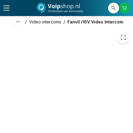
/
Video intercoms
/
Fanvil i16V Video Intercom