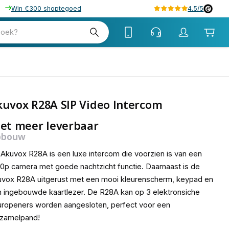
Win €300 shoptegoed
4.5/5
zoek?
uvox R28A SIP Video Intercom
et meer leverbaar
pbouw
Akuvox R28A is een luxe intercom die voorzien is van een
0p camera met goede nachtzicht functie. Daarnaast is de
vox R28A uitgerust met een mooi kleurenscherm, keypad en
 ingebouwde kaartlezer. De R28A kan op 3 elektronsiche
ropeners worden aangesloten, perfect voor een
rzamelpand!