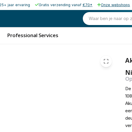
25+ jaar ervaring
Gratis verzending vanaf
€70*
Onze webshops
Waar ben je naar op 
Professional Services
Ak
Ni
O
De 
108
Aku
een
deu
ve