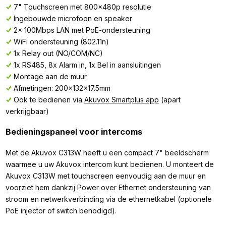
7" Touchscreen met 800x480p resolutie
Ingebouwde microfoon en speaker
2x 100Mbps LAN met PoE-ondersteuning
WiFi ondersteuning (802.11n)
1x Relay out (NO/COM/NC)
1x RS485, 8x Alarm in, 1x Bel in aansluitingen
Montage aan de muur
Afmetingen: 200x132x17.5mm
Ook te bedienen via
Akuvox Smartplus app
(apart
verkrijgbaar)
Bedieningspaneel voor intercoms
Met de Akuvox C313W heeft u een compact 7" beeldscherm
waarmee u uw Akuvox intercom kunt bedienen. U monteert de
Akuvox C313W met touchscreen eenvoudig aan de muur en
voorziet hem dankzij Power over Ethernet ondersteuning van
stroom en netwerkverbinding via de ethernetkabel (optionele
PoE injector of switch benodigd).