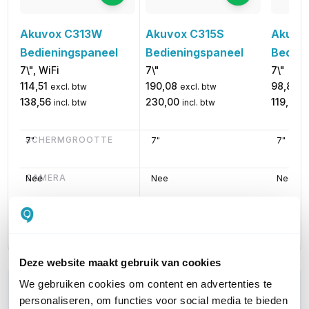
Akuvox C313W
Akuvox C315S
Akuvo
Bedieningspaneel
Bedieningspaneel
Bedien
7\", WiFi
7\"
7\"
114,51
190,08
98,85
excl. btw
excl. btw
ex
138,56
230,00
119,61
incl. btw
incl. btw
in
SCHERMGROOTTE
7"
7"
7"
CAMERA
Nee
Nee
Nee
MAXIMALE RESOLUTIE (MP)
800x480p
1024x600p
800x4
Deze website maakt gebruik van cookies
We gebruiken cookies om content en advertenties te
WIL JIJ ADVIES OP MAAT?
personaliseren, om functies voor social media te bieden
Vraag het onze experts!