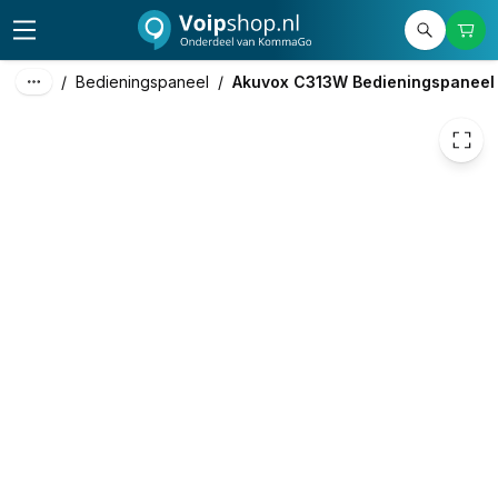
114,51
excl. btw
138,56
incl. btw
/
Bedieningspaneel
/
Akuvox C313W Bedieningspaneel