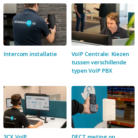
Intercom installatie
VoIP Centrale: Kiezen
tussen verschillende
typen VoIP PBX
3CX VoIP
DECT meting op