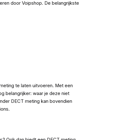
eren door Voipshop. De belangrijkste
meting te laten uitvoeren. Met een
g belangrijker: waar je deze niet
onder DECT meting kan bovendien
ions.
ets? Ook dan biedt een DECT meting