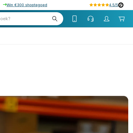
Win €300 shoptegoed
4.5/5
zoek?