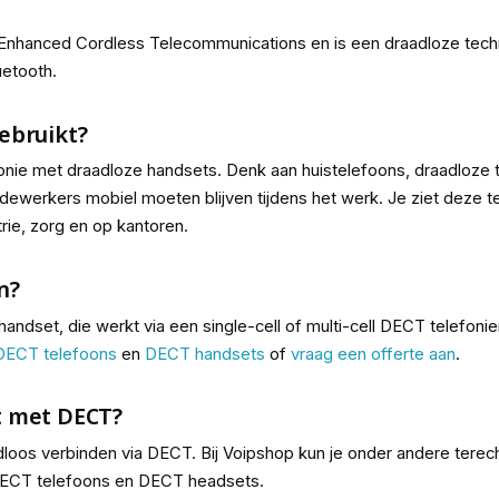
l Enhanced Cordless Telecommunications
en is een draadloze tech
uetooth.
ebruikt?
nie met draadloze handsets. Denk aan huistelefoons, draadloze t
erkers mobiel moeten blijven tijdens het werk. Je ziet deze te
strie, zorg en op kantoren.
n?
andset, die werkt via een single-cell of multi-cell DECT telefo
 DECT telefoons
en
DECT handsets
of
vraag een offerte aan
.
t met DECT?
adloos verbinden via DECT. Bij Voipshop kun je onder andere terec
, DECT telefoons en DECT headsets.