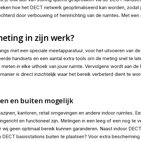
 zoeken hoe het DECT netwerk geoptimaliseerd kan worden, zoda
lechterd door verbouwing of herinrichting van de ruimtes. Met een
eting in zijn werk?
u langs met een speciale meetapparatuur, voor het uitvoeren van 
reerde handsets en een aantal extra tools om de meting snel te lat
 meten in elke uithoek van jouw ruimte. Vervolgens wordt aan de 
nier is direct inzichtelijk waar het bereik verbeterd dient te wo
en en buiten mogelijk
ijnen, kantoren, retail omgevingen en andere indoor ruimtes. Ee
 ingericht en functioneel zijn. Metingen in een leeg of een nog t
 wij geen optimaal bereik kunnen garanderen. Naast indoor DEC
om DECT basisstations buiten te plaatsen? Voor extra bescherming