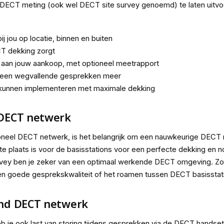
n DECT meting (ook wel DECT site survey genoemd) te laten uitvo
 jou op locatie, binnen en buiten
CT dekking zorgt
d aan jouw aankoop, met optioneel meetrapport
 geen wegvallende gesprekken meer
kunnen implementeren met maximale dekking
 DECT netwerk
ioneel DECT netwerk, is het belangrijk om een nauwkeurige DECT 
 plaats is voor de basisstations voor een perfecte dekking en no
rvey ben je zeker van een optimaal werkende DECT omgeving. Z
n goede gesprekskwaliteit of het roamen tussen DECT basisstat
and DECT netwerk
b je ook last van storing tijdens gesprekken via de DECT hands