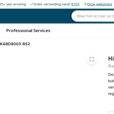
25+ jaar ervaring
Gratis verzending vanaf
€70*
Onze webshops
28,76
excl. b
34,80
Waar ben je naar op 
incl. b
Professional Services
S-KABD8003-RS2
H
Re
De
bu
ve
reg