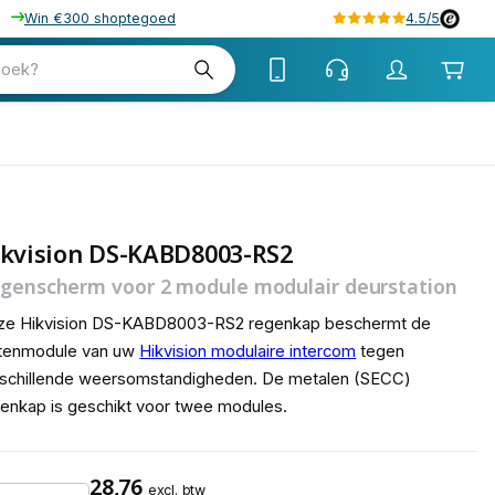
Win €300 shoptegoed
4.5/5
tw
zoek?
tw
ikvision DS-KABD8003-RS2
genscherm voor 2 module modulair deurstation
ze Hikvision DS-KABD8003-RS2 regenkap beschermt de
itenmodule van uw
Hikvision modulaire intercom
tegen
rschillende weersomstandigheden. De metalen (SECC)
enkap is geschikt voor twee modules.
28,76
excl. btw