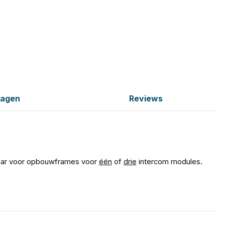
ragen
Reviews
baar voor opbouwframes voor
één
of
drie
intercom modules.