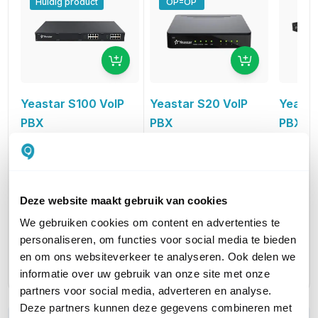
Huidig product
OP=OP
Yeastar S100 VoIP
Yeastar S20 VoIP
Yeasta
PBX
PBX
PBX
VoIP Telefooncentrale
VoIP Telefooncentrale
VoIP Te
618,37
298,89
1.082,5
excl. btw
excl. btw
748,23
361,66
1.309,9
incl. btw
incl. btw
Deze website maakt gebruik van cookies
TYPE CENTRALE
Hardwarematig
Hardwarematig
Hardwa
We gebruiken cookies om content en advertenties te
personaliseren, om functies voor social media te bieden
PLATFORM
Custom
Custom
Custom
en om ons websiteverkeer te analyseren. Ook delen we
informatie over uw gebruik van onze site met onze
partners voor social media, adverteren en analyse.
Deze partners kunnen deze gegevens combineren met