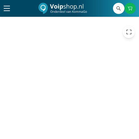
618,37
excl. btw
748,23
incl. btw