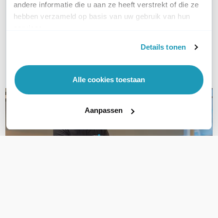
WIL JIJ ADVIES OP MAAT?
andere informatie die u aan ze heeft verstrekt of die ze
hebben verzameld op basis van uw gebruik van hun
Vraag het onze experts!
services.
Bel ons
Details tonen
E-mail
Alle cookies toestaan
Aanpassen
OVER DIT PRODUCT