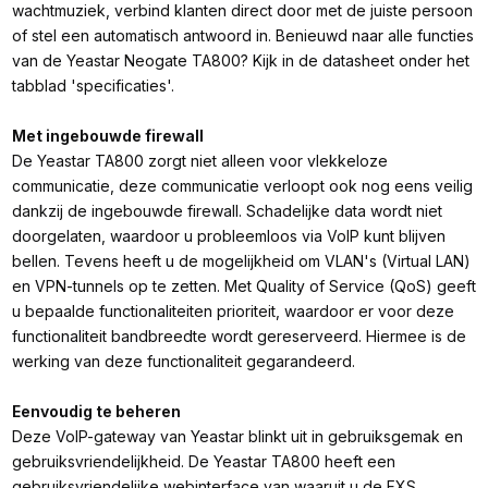
wachtmuziek, verbind klanten direct door met de juiste persoon
of stel een automatisch antwoord in. Benieuwd naar alle functies
van de Yeastar Neogate TA800? Kijk in de datasheet onder het
tabblad 'specificaties'.
Met ingebouwde firewall
De Yeastar TA800 zorgt niet alleen voor vlekkeloze
communicatie, deze communicatie verloopt ook nog eens veilig
dankzij de ingebouwde firewall. Schadelijke data wordt niet
doorgelaten, waardoor u probleemloos via VoIP kunt blijven
bellen. Tevens heeft u de mogelijkheid om VLAN's (Virtual LAN)
en VPN-tunnels op te zetten. Met Quality of Service (QoS) geeft
u bepaalde functionaliteiten prioriteit, waardoor er voor deze
functionaliteit bandbreedte wordt gereserveerd. Hiermee is de
werking van deze functionaliteit gegarandeerd.
Eenvoudig te beheren
Deze VoIP-gateway van Yeastar blinkt uit in gebruiksgemak en
gebruiksvriendelijkheid. De Yeastar TA800 heeft een
gebruiksvriendelijke webinterface van waaruit u de FXS