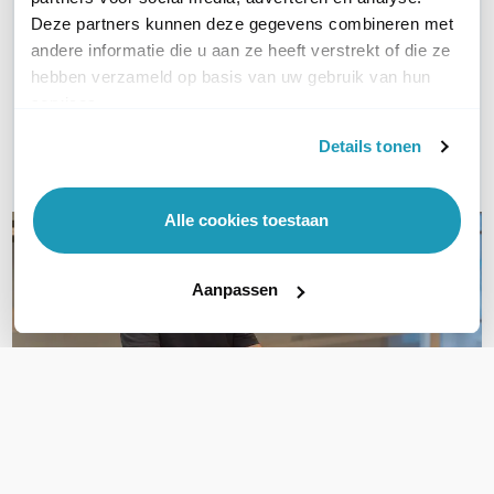
WIL JIJ ADVIES OP MAAT?
Deze partners kunnen deze gegevens combineren met
andere informatie die u aan ze heeft verstrekt of die ze
Vraag het onze experts!
hebben verzameld op basis van uw gebruik van hun
services.
Bel ons
Details tonen
E-mail
Alle cookies toestaan
Aanpassen
OVER DIT PRODUCT