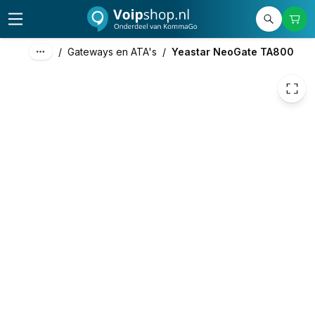
180,54
excl. btw
218,45
incl. btw
/
Gateways en ATA's
/
Yeastar NeoGate TA800