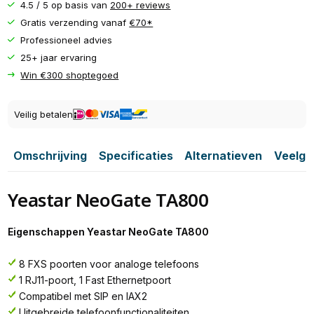
4.5 / 5 op basis van
200+ reviews
Gratis verzending vanaf
€70*
Professioneel advies
25+ jaar ervaring
Win €300 shoptegoed
Veilig betalen
Omschrijving
Specificaties
Alternatieven
Veelge
Yeastar NeoGate TA800
Eigenschappen Yeastar NeoGate TA800
8 FXS poorten voor analoge telefoons
1 RJ11-poort, 1 Fast Ethernetpoort
Compatibel met SIP en IAX2
Uitgebreide telefoonfunctionaliteiten