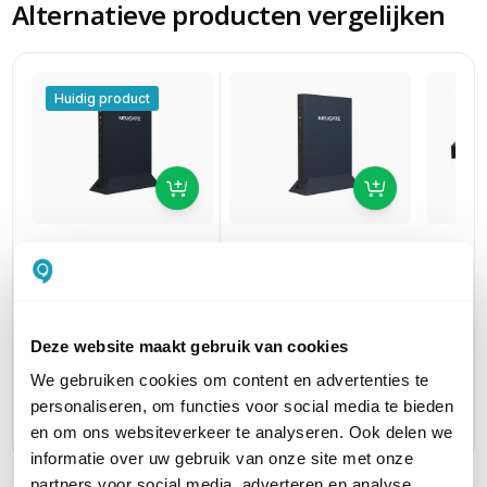
Alternatieve producten vergelijken
Huidig product
Yeastar NeoGate
Yeast
Yeastar NeoGate
TA400
TA240
TA800
Analoge VoIP-gateway
Analog
Analoge VoIP-gateway
120,44
493,93
180,54
excl. btw
excl. btw
Deze website maakt gebruik van cookies
145,73
597,66
218,45
incl. btw
incl. btw
We gebruiken cookies om content en advertenties te
personaliseren, om functies voor social media te bieden
en om ons websiteverkeer te analyseren. Ook delen we
informatie over uw gebruik van onze site met onze
partners voor social media, adverteren en analyse.