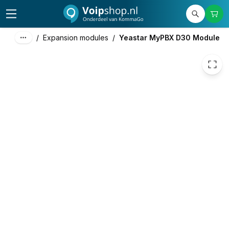
168,67
excl. btw
204,09
incl. btw
/
Expansion modules
/
Yeastar MyPBX D30 Module