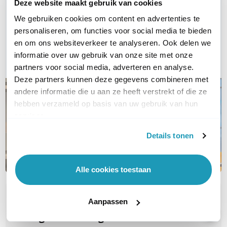
Deze website maakt gebruik van cookies
Vraag het onze experts!
We gebruiken cookies om content en advertenties te
personaliseren, om functies voor social media te bieden
Bel ons
en om ons websiteverkeer te analyseren. Ook delen we
informatie over uw gebruik van onze site met onze
E-mail
partners voor social media, adverteren en analyse.
Deze partners kunnen deze gegevens combineren met
andere informatie die u aan ze heeft verstrekt of die ze
hebben verzameld op basis van uw gebruik van hun
services.
Details tonen
Alle cookies toestaan
OVER DIT PRODUCT
Aanpassen
Veelgestelde vragen