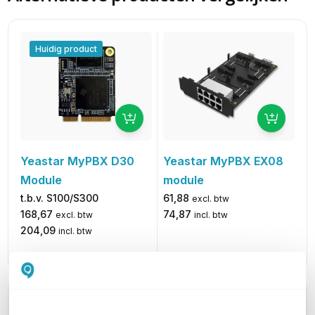
Huidig product
Yeastar MyPBX D30
Yeastar MyPBX EX08
Module
module
t.b.v. S100/S300
61,88
excl. btw
168,67
74,87
excl. btw
incl. btw
204,09
incl. btw
WIL JIJ ADVIES OP MAAT?