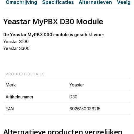
Omschrijving
Specificaties
Alternatieven
Veelge
Yeastar MyPBX D30 Module
De Yeastar MyPBX D30 module is geschikt voor:
Yeastar S100
Yeastar S300
PRODUCT DETAILS
Merk
Yeastar
Artikelnummer
D30
EAN
6926150036215
Alternatieve producten vergelijken