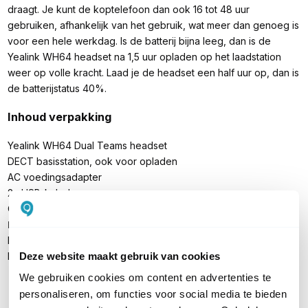
draagt. Je kunt de koptelefoon dan ook 16 tot 48 uur
gebruiken, afhankelijk van het gebruik, wat meer dan genoeg is
voor een hele werkdag. Is de batterij bijna leeg, dan is de
Yealink WH64 headset na 1,5 uur opladen op het laadstation
weer op volle kracht. Laad je de headset een half uur op, dan is
de batterijstatus 40%.
Inhoud verpakking
Yealink WH64 Dual Teams headset
DECT basisstation, ook voor opladen
AC voedingsadapter
2x USB-kabel
Quick Start gids
Let op:
een telefoonkabel (voor WH64/WH65/WH68), losse
busylight (BLT60), vervangende oorkussens en de EHS62 voor
koppeling met een bureautelefoon zijn apart verkrijgbaar
Deze website maakt gebruik van cookies
We gebruiken cookies om content en advertenties te
personaliseren, om functies voor social media te bieden