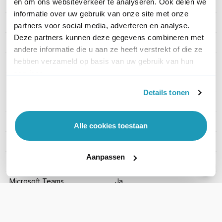
en om ons websiteverkeer te analyseren. Ook delen we
PRODUCT DETAILS
informatie over uw gebruik van onze site met onze
Merk
Yealink
partners voor social media, adverteren en analyse.
Deze partners kunnen deze gegevens combineren met
Artikelnummer
WH64 DUAL TEAMS
andere informatie die u aan ze heeft verstrekt of die ze
hebben verzameld op basis van uw gebruik van hun
EAN
6938818319578
services.
Geschikt voor
PC, Deskphone, Mobiel
Details tonen
Type headset
Stereo
Draagwijze
On-ear
Alle cookies toestaan
Draadloze technologie
DECT en Bluetooth
Aanpassen
Headset aansluitingen
USB-A
Microsoft Teams
Ja
Active noise cancelling
Nee