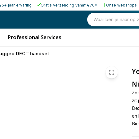
25+ jaar ervaring
Gratis verzending vanaf
€70*
Onze webshops
Waar ben je naar op 
Professional Services
Rugged DECT handset
Y
Ni
Zoe
zit
Dez
en 
Bie