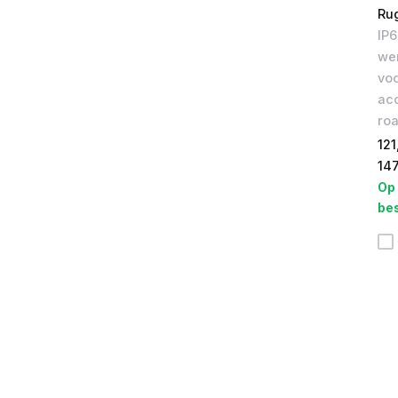
Ru
IP6
we
voo
ac
ro
121
147
Op
bes