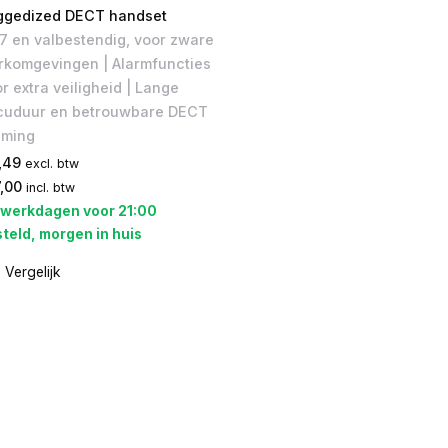
ggedized DECT handset
7 en valbestendig, voor zware
rkomgevingen | Alarmfuncties
r extra veiligheid | Lange
cuduur en betrouwbare DECT
aming
,49
excl. btw
,00
incl. btw
 werkdagen voor 21:00
teld, morgen in huis
Vergelijk