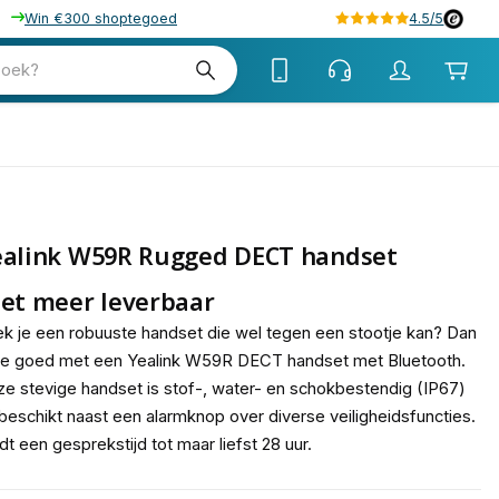
Win €300 shoptegoed
4.5/5
zoek?
ealink W59R Rugged DECT handset
et meer leverbaar
k je een robuuste handset die wel tegen een stootje kan? Dan
 je goed met een Yealink W59R DECT handset met Bluetooth.
e stevige handset is stof-, water- en schokbestendig (IP67)
beschikt naast een alarmknop over diverse veiligheidsfuncties.
dt een gesprekstijd tot maar liefst 28 uur.