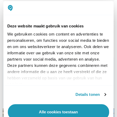
Display aanwezig
Kleurendisplay
Bluetooth ondersteuning
Bluetooth 5.0
Deze website maakt gebruik van cookies
LAN aansluiting
1 Gbps
We gebruiken cookies om content en advertenties te
personaliseren, om functies voor social media te bieden
Toon meer
en om ons websiteverkeer te analyseren. Ook delen we
informatie over uw gebruik van onze site met onze
partners voor social media, adverteren en analyse.
WIL JIJ ADVIES OP MAAT?
Deze partners kunnen deze gegevens combineren met
Vraag het onze experts!
andere informatie die u aan ze heeft verstrekt of die ze
hebben verzameld op basis van uw gebruik van hun
services.
Bel ons
Details tonen
E-mail
Alle cookies toestaan