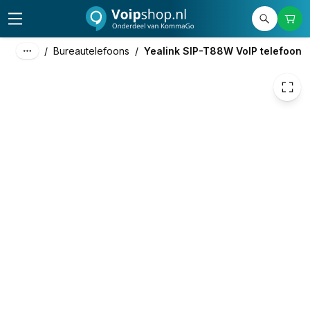
268,81
excl. btw
325,26
incl. btw
/
Bureautelefoons
/
Yealink SIP-T88W VoIP telefoon