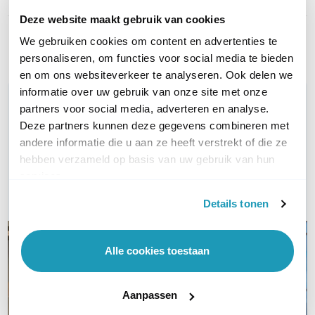
LAN aansluiting
1 Gbps
Deze website maakt gebruik van cookies
Toon meer
We gebruiken cookies om content en advertenties te
personaliseren, om functies voor social media te bieden
en om ons websiteverkeer te analyseren. Ook delen we
informatie over uw gebruik van onze site met onze
WIL JIJ ADVIES OP MAAT?
partners voor social media, adverteren en analyse.
Vraag het onze experts!
Deze partners kunnen deze gegevens combineren met
andere informatie die u aan ze heeft verstrekt of die ze
Bel ons
hebben verzameld op basis van uw gebruik van hun
services.
E-mail
Details tonen
Alle cookies toestaan
Aanpassen