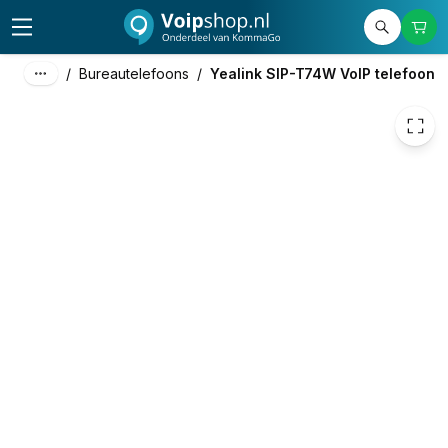
148,90
excl. btw
180,17
incl. btw
/
Bureautelefoons
/
Yealink SIP-T74W VoIP telefoon