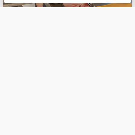
OVER DIT PRODUCT
Veelgestelde vragen
Geen vragen gevonden
Stel een vraag
REVIEWS
(
0
)
Ga naar Trusted Shops reviews
Wees de eerste die een review schrijft!
Schrijf een review