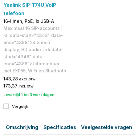
Yealink SIP-T74U VoIP
telefoon
16-lijnen, PoE, 1x USB-A
Maximaal 16 SIP-accounts |
<li data-start="4348" data-
end="4388">4.3 inch
display, HD audio | <li data-
start="4348" data-
end="4388">Uitbreidbaar
met EXP55, WiFi en Bluetooth
143,28
excl. btw
173,37
incl. btw
Levertijd 1 tot 3 werkdagen
Vergelijk
Omschrijving
Specificaties
Veelgestelde vragen