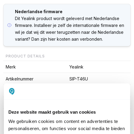
Nederlandse firmware
Dit Yealink product wordt geleverd met Nederlandse
firmware. Installeer je zelf de internationale firmware en
wil je dat wij dit weer terugzetten naar de Nederlandse
variant? Dan zijn hier kosten aan verbonden.
PRODUCT DETAILS
Merk
Yealink
Artikelnummer
SIP-T46U
EAN
6938818304314
Aantal lijnen
10 tot 20
Deze website maakt gebruik van cookies
Headset aansluitingen
USB-A
We gebruiken cookies om content en advertenties te
WiFi ondersteuning
Ja via USB dongle
personaliseren, om functies voor social media te bieden