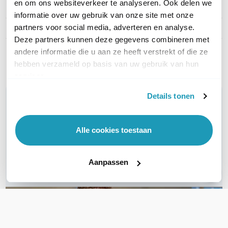
en om ons websiteverkeer te analyseren. Ook delen we
Display aanwezig
Kleurendisplay
informatie over uw gebruik van onze site met onze
partners voor social media, adverteren en analyse.
Bluetooth ondersteuning
Ja, via USB dongle
Deze partners kunnen deze gegevens combineren met
andere informatie die u aan ze heeft verstrekt of die ze
Toon meer
hebben verzameld op basis van uw gebruik van hun
services.
Details tonen
WIL JIJ ADVIES OP MAAT?
Vraag het onze experts!
Alle cookies toestaan
Bel ons
Aanpassen
E-mail