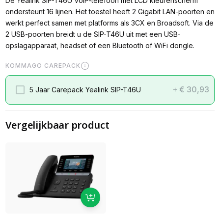
De Yealink SIP-T46U VoIP-telefoon met LCD kleurenscherm
ondersteunt 16 lijnen. Het toestel heeft 2 Gigabit LAN-poorten en
werkt perfect samen met platforms als 3CX en Broadsoft. Via de
2 USB-poorten breidt u de SIP-T46U uit met een USB-
opslagapparaat, headset of een Bluetooth of WiFi dongle.
KOMMAGO CAREPACK
€ 30,93
5 Jaar Carepack Yealink SIP-T46U
+
Vergelijkbaar product