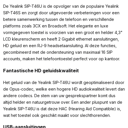
De Yealink SIP-T46U is de opvolger van de populaire Yealink
SIP-T46S en zorgt door uitgevoerde verbeteringen voor een
betere samenwerking tussen de telefoon en verschillende
platforms zoals 3CX en Broadsoft. Het elegante en luxe
vormgegeven toestel is voorzien van een groot en helder 4,3"
LCD kleurenscherm en heeft 2 Gigabit ethernet aansluitingen,
HD geluid en een RJ-9 headsetaansluiting. Al deze functies,
gecombineerd met de ondersteuning van maximaal 16 SIP
accounts, maken het telefoontoestel perfect voor op kantoor.
Fantastische HD geluidskwaliteit
Het geluid van de Yealink SIP-T46U wordt geoptimaliseerd door
de Opus-codec, welke een hogere HD audiokwaliteit levert dan
andere codecs. De stem van uw gesprekspartner komt dus
altijd helder en natuurgetrouw over. Een ander pluspunt van de
Yealink SIP-T46U is dat deze HAC (Hearing Aid Compatible) is,
wat het toestel ook geschikt maakt voor slechthorenden.
USB-aansluitingen