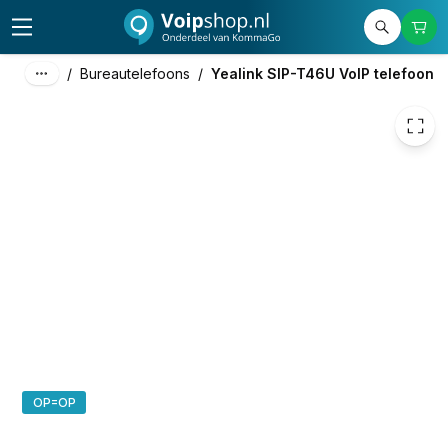
/
Bureautelefoons
/
Yealink SIP-T46U VoIP telefoon
OP=OP