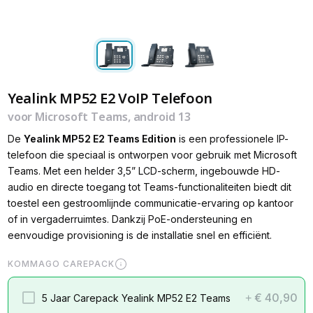
Yealink MP52 E2 VoIP Telefoon
voor Microsoft Teams, android 13
De
Yealink
MP52
E2
Teams
Edition
is
een
professionele
IP
-
telefoon
die
speciaal
is
ontworpen
voor
gebruik
met
Microsoft
Teams
.
Met
een
helder
3,5
”
LCD
-
scherm
,
ingebouwde
HD
-
audio
en
directe
toegang
tot
Teams
-
functionaliteiten
biedt
dit
toestel
een
gestroomlijnde
communicatie
-
ervaring
op
kantoor
of
in
vergaderruimtes
.
Dankzij
PoE
-
ondersteuning
en
eenvoudige
provisioning
is
de
installatie
snel
en
efficiënt
.
KOMMAGO CAREPACK
€ 40,90
5 Jaar Carepack Yealink MP52 E2 Teams
+