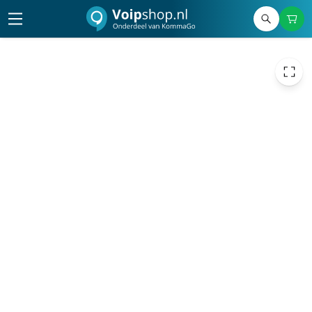
169,00
excl. btw
204,49
incl. btw