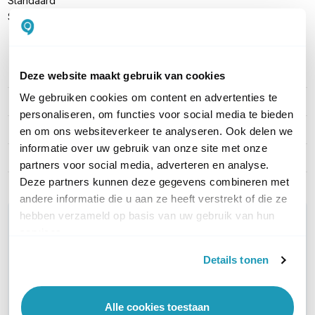
Standaard
Snelstartgids
Deze website maakt gebruik van cookies
PRODUCT DETAILS
We gebruiken cookies om content en advertenties te
Merk
Yealink
personaliseren, om functies voor social media te bieden
Artikelnummer
MP52 E2 TEAMS
en om ons websiteverkeer te analyseren. Ook delen we
informatie over uw gebruik van onze site met onze
EAN
6938818318397
partners voor social media, adverteren en analyse.
Deze partners kunnen deze gegevens combineren met
andere informatie die u aan ze heeft verstrekt of die ze
hebben verzameld op basis van uw gebruik van hun
WIL JIJ ADVIES OP MAAT?
services.
Vraag het onze experts!
Details tonen
Bel ons
Alle cookies toestaan
E-mail