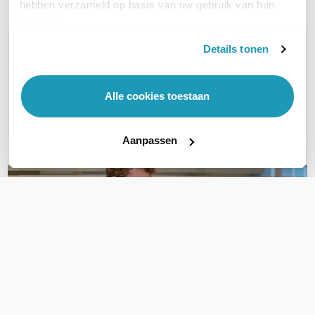
hebben verzameld op basis van uw gebruik van hun
services.
WIL JIJ ADVIES OP MAAT?
Details tonen
Vraag het onze experts!
Alle cookies toestaan
Bel ons
E-mail
Aanpassen