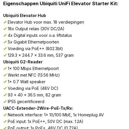
Eigenschappen Ubiquiti UniFi Elevator Starter Kit:
Ubiquiti Elevator Hub
Elevator Hub voor max. 18 verdiepingen
18x Output relais (30V DC/2A)
4x Digital inputs voor o.a. liftstatus
5x Gigabit Ethernetpoorten
Voeding via PoE++ (802.3bt)
129.3 x 244.7 x 33.6 mm, 537 gram
Ubiquiti G2-Reader
1x 100 Mbps Ethernetpoort
Werkt met NFC (13.56 MHz)
1x 0.7 Watt speaker
Voeding via PoE (48V DC)
93 x 40 x 36.5 mm, 82 gram
IP55 gecertificeerd
UACC-Extender-2Wire-PoE-Tx/Rx:
Network interface: 1x 10/100 MbE, 1x Homeplug AV
PoE input: 1x PoE++, 50V DC (max. 1.2A)
PoE output: 1x PoE+, 48V DC (0.72A)