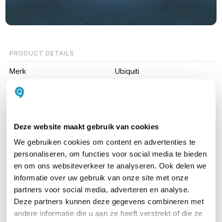
PRODUCT DETAILS
Merk
Ubiquiti
Artikelnummer
UA-SK-Elevator
EAN
0810010079152
Deze website maakt gebruik van cookies
Verbinding
IP
We gebruiken cookies om content en advertenties te
Kaartlezer
Ja
personaliseren, om functies voor social media te bieden
en om ons websiteverkeer te analyseren. Ook delen we
Materiaal
Plastic
informatie over uw gebruik van onze site met onze
partners voor social media, adverteren en analyse.
Camera
Nee
Deze partners kunnen deze gegevens combineren met
Montage
Opbouw
andere informatie die u aan ze heeft verstrekt of die ze