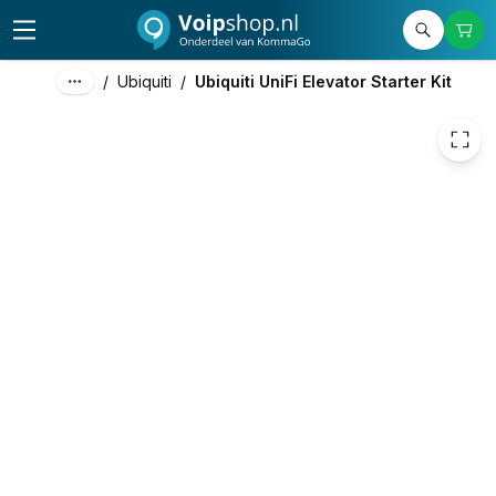
917,65
excl. btw
1.110,36
incl. btw
/
Ubiquiti
/
Ubiquiti UniFi Elevator Starter Kit