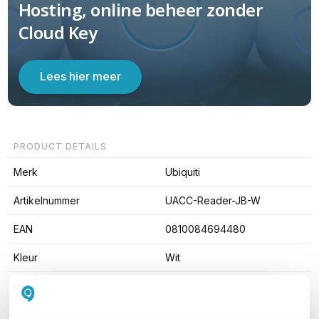
Hosting, online beheer zonder
Cloud Key
Lees hier meer
PRODUCT DETAILS
Merk
Ubiquiti
Artikelnummer
UACC-Reader-JB-W
EAN
0810084694480
Kleur
Wit
Type beugel
Muurbeugel