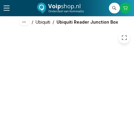
35,60
excl. btw
43,08
incl. btw
/
Ubiquiti
/
Ubiquiti Reader Junction Box