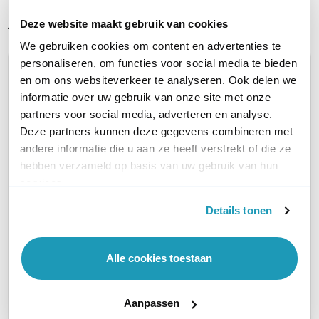
Alternatieve producten vergelijken
Deze website maakt gebruik van cookies
We gebruiken cookies om content en advertenties te
personaliseren, om functies voor social media te bieden
Huidig product
en om ons websiteverkeer te analyseren. Ook delen we
informatie over uw gebruik van onze site met onze
partners voor social media, adverteren en analyse.
Deze partners kunnen deze gegevens combineren met
andere informatie die u aan ze heeft verstrekt of die ze
hebben verzameld op basis van uw gebruik van hun
services.
Details tonen
Ubiquiti Reader
Ubiquiti Reader
Junction Box
Junction Box
Wit
Zwart
Alle cookies toestaan
35,60
35,60
excl. btw
excl. btw
43,08
43,08
incl. btw
incl. btw
Aanpassen