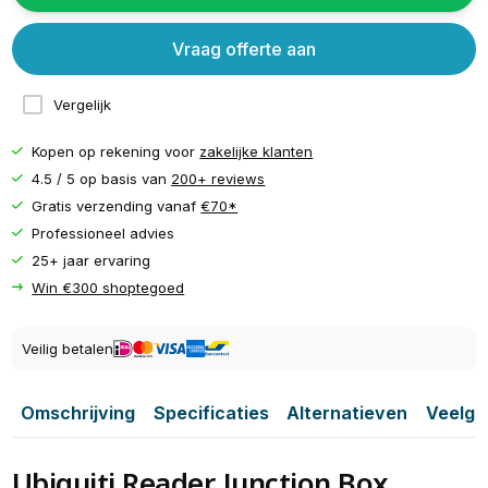
Vraag offerte aan
Vergelijk
Kopen op rekening voor
zakelijke klanten
4.5 / 5 op basis van
200+ reviews
Gratis verzending vanaf
€70*
Professioneel advies
25+ jaar ervaring
Win €300 shoptegoed
Veilig betalen
Omschrijving
Specificaties
Alternatieven
Veelge
Ubiquiti Reader Junction Box