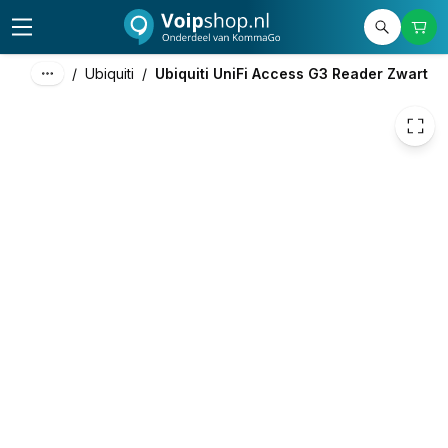
124,26
excl. btw
150,35
incl. btw
/
Ubiquiti
/
Ubiquiti UniFi Access G3 Reader Zwart