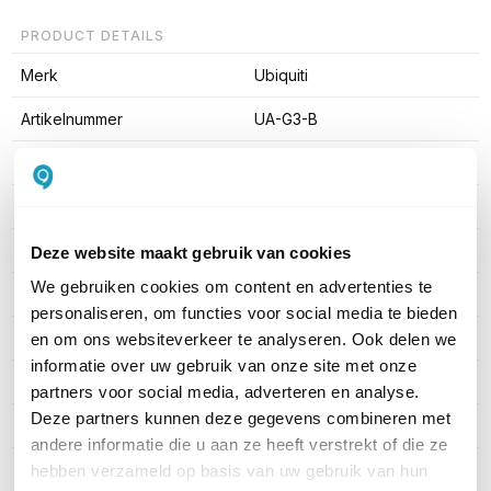
PRODUCT DETAILS
Merk
Ubiquiti
Artikelnummer
UA-G3-B
EAN
0810084697603
Verbinding
IP
Kaartlezer
Ja
Deze website maakt gebruik van cookies
We gebruiken cookies om content en advertenties te
Materiaal
Plastic
personaliseren, om functies voor social media te bieden
Camera
Nee
en om ons websiteverkeer te analyseren. Ook delen we
informatie over uw gebruik van onze site met onze
Montage
Inbouw
partners voor social media, adverteren en analyse.
Deze partners kunnen deze gegevens combineren met
Deuropener relays
Onbekend
andere informatie die u aan ze heeft verstrekt of die ze
hebben verzameld op basis van uw gebruik van hun