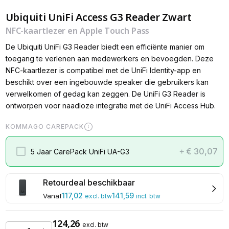
Ubiquiti UniFi Access G3 Reader Zwart
NFC-kaartlezer en Apple Touch Pass
De Ubiquiti UniFi G3 Reader biedt een efficiënte manier om
toegang te verlenen aan medewerkers en bevoegden. Deze
NFC-kaartlezer is compatibel met de UniFi Identity-app en
beschikt over een ingebouwde speaker die gebruikers kan
verwelkomen of gedag kan zeggen. De UniFi G3 Reader is
ontworpen voor naadloze integratie met de UniFi Access Hub.
KOMMAGO CAREPACK
€ 30,07
5 Jaar CarePack UniFi UA-G3
+
Retourdeal beschikbaar
117,02
141,59
Vanaf
excl. btw
incl. btw
124,26
excl. btw