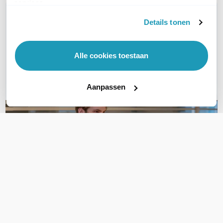
services.
WIL JIJ ADVIES OP MAAT?
Details tonen
Vraag het onze experts!
Bel ons
Alle cookies toestaan
E-mail
Aanpassen
OVER DIT PRODUCT