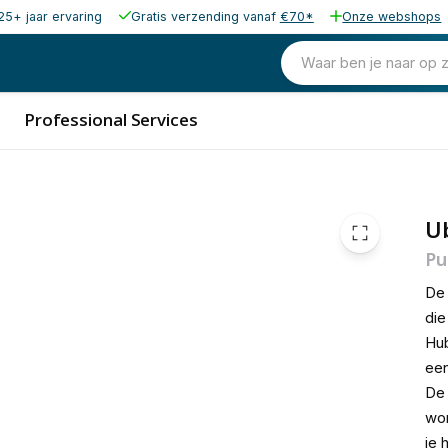
25+ jaar ervaring
Gratis verzending vanaf
€70*
Onze webshops
45,00
excl. b
54,45
Waar ben je naar op 
incl. b
Professional Services
Ub
Pu
D
die
Hub
een
De 
wor
je 