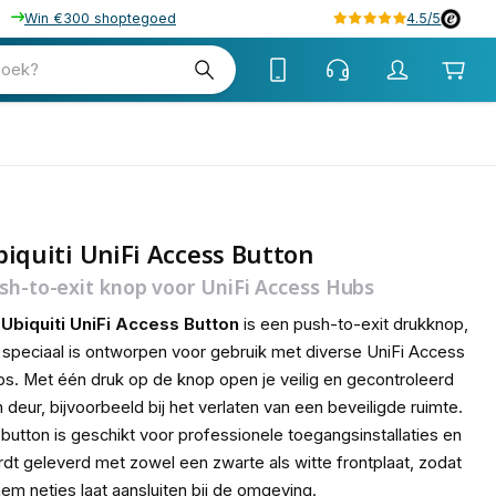
Win €300 shoptegoed
4.5/5
tw
zoek?
tw
iquiti UniFi Access Button
sh-to-exit knop voor UniFi Access Hubs
e
Ubiquiti UniFi Access Button
is een push-to-exit drukknop,
 speciaal is ontworpen voor gebruik met diverse UniFi Access
s. Met één druk op de knop open je veilig en gecontroleerd
 deur, bijvoorbeeld bij het verlaten van een beveiligde ruimte.
button is geschikt voor professionele toegangsinstallaties en
dt geleverd met zowel een zwarte als witte frontplaat, zodat
hem netjes laat aansluiten bij de omgeving.