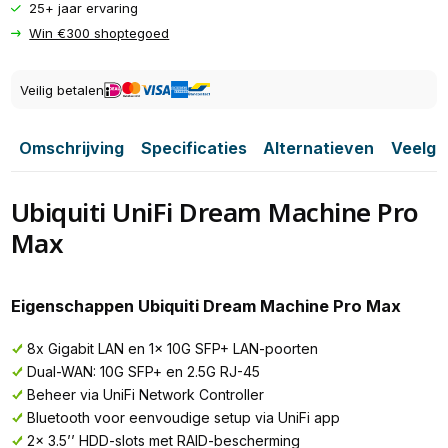
25+ jaar ervaring
Win €300 shoptegoed
Veilig betalen
Omschrijving
Specificaties
Alternatieven
Veelge
Ubiquiti UniFi Dream Machine Pro
Max
Eigenschappen Ubiquiti Dream Machine Pro Max
8x Gigabit LAN en 1x 10G SFP+ LAN-poorten
Dual-WAN: 10G SFP+ en 2.5G RJ-45
Beheer via UniFi Network Controller
Bluetooth voor eenvoudige setup via UniFi app
2x 3.5’’ HDD-slots met RAID-bescherming