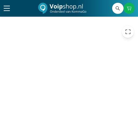
524,71
excl. btw
634,90
incl. btw