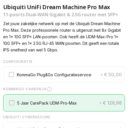
Ubiquiti UniFi Dream Machine Pro Max
11-poorts Dual-WAN Gigabit & 2.5G router met SFP+
Zet jouw zakelijke netwerk op met de Ubiquiti Dream Machine
Pro Max. Deze professionele router is uitgerust met 8x Gigabit
en 1x 10G SFP+ LAN-poorten. Ook heeft de UDM-Max-Pro 1x
10G SFP+ en 1x 2.5G RJ-45 WAN poorten. Dit geeft een totale
IPS-snelheid van wel 5 Gbps.
CONFIGURATIE
€ 50,00
KommaGo Plug&Go Configuratieservice
+
KOMMAGO CAREPACK
€ 126,98
5 Jaar CarePack UDM-Pro-Max
+
UBIQUITI CYBERSECURE