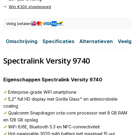
Win €300 shoptegoed
Veilig betalen
Omschrijving
Specificaties
Alternatieven
Veelge
Spectralink Versity 9740
Eigenschappen Spectralink Versity 9740
Enterprise-grade WiFI smartphone
5,2" full HD display met Gorilla Glass™ en antimicrobiële
coating
Qualcomm Snapdragon octa-core processor met 8 GB RAM
en 128 GB opslag
WiFi 6/6E, Bluetooth 5.3 en NFC-connectiviteit
Hot-swappable 3020 mAh batterij met maximaal 15 uur