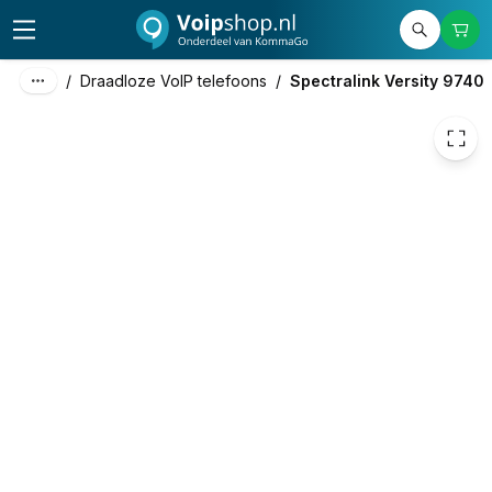
1.115,54
excl. btw
1.349,80
incl. btw
/
Draadloze VoIP telefoons
/
Spectralink Versity 9740