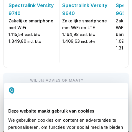
Spectralink Versity
Spectr
Spectralink Versity
9640
9653
9740
Zakelijke smartphone
Zakelij
Zakelijke smartphone
met WiFi en LTE
WiFi, L
met WiFi
1.164,98
barcod
1.115,54
excl. btw
excl. btw
1.409,63
1.090,0
1.349,80
incl. btw
incl. btw
1.318,9
WIL JIJ ADVIES OP MAAT?
Vraag het onze experts!
Bel ons
Deze website maakt gebruik van cookies
E-mail
We gebruiken cookies om content en advertenties te
personaliseren, om functies voor social media te bieden