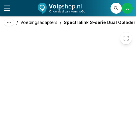
69,24
excl. btw
83,78
incl. btw
/
Voedingsadapters
/
Spectralink S-serie Dual Oplader