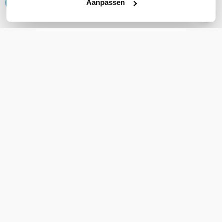
Aanpassen
Schrijf een review
DOWNLOADS
Spectralink-S-Serie-Opladers-en-Accessoires.pdf
Accessoires
Spectralink S-serie Accu
Spectralink S35