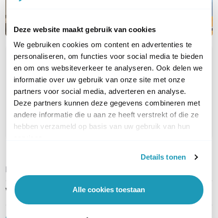
Deze website maakt gebruik van cookies
We gebruiken cookies om content en advertenties te
personaliseren, om functies voor social media te bieden
OVER DIT PRODUCT
en om ons websiteverkeer te analyseren. Ook delen we
Veelgestelde vragen
informatie over uw gebruik van onze site met onze
partners voor social media, adverteren en analyse.
Geen vragen gevonden
Deze partners kunnen deze gegevens combineren met
andere informatie die u aan ze heeft verstrekt of die ze
Stel een vraag
hebben verzameld op basis van uw gebruik van hun
services.
Details tonen
REVIEWS
(
0
)
Ga naar Trusted Shops reviews
Alle cookies toestaan
Wees de eerste die een review schrijft!