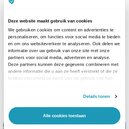
399,00
excl. btw
482,79
incl. btw
Deze website maakt gebruik van cookies
TYPE TOESTEL
Losse Handset
Basisstation
Basisst
We gebruiken cookies om content en advertenties te
personaliseren, om functies voor social media te bieden
AANTAL LIJNEN
en om ons websiteverkeer te analyseren. Ook delen we
5 tot 9
10 tot 20
10 tot 2
informatie over uw gebruik van onze site met onze
partners voor social media, adverteren en analyse.
Deze partners kunnen deze gegevens combineren met
andere informatie die u aan ze heeft verstrekt of die ze
WIL JIJ ADVIES OP MAAT?
hebben verzameld op basis van uw gebruik van hun
Vraag het onze experts!
services.
Bel ons
Details tonen
E-mail
Alle cookies toestaan