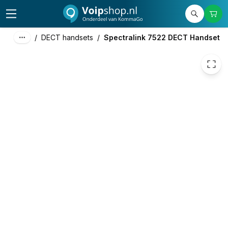
271,36
excl. btw
328,35
incl. btw
/
DECT handsets
/
Spectralink 7522 DECT Handset