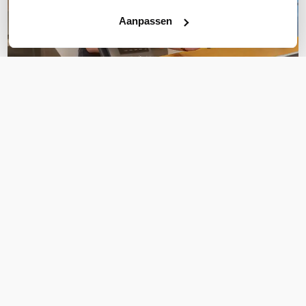
Aanpassen
OVER DIT PRODUCT
Veelgestelde vragen
Geen vragen gevonden
Stel een vraag
REVIEWS
(
0
)
Ga naar Trusted Shops reviews
Wees de eerste die een review schrijft!