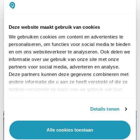
TYPE TOESTEL
Losse Handset
Basisstation
Basisst
AANTAL LIJNEN
N.v.t.
10 tot 20
10 tot 2
Deze website maakt gebruik van cookies
We gebruiken cookies om content en advertenties te
personaliseren, om functies voor social media te bieden
en om ons websiteverkeer te analyseren. Ook delen we
WIL JIJ ADVIES OP MAAT?
informatie over uw gebruik van onze site met onze
Vraag het onze experts!
partners voor social media, adverteren en analyse.
Deze partners kunnen deze gegevens combineren met
andere informatie die u aan ze heeft verstrekt of die ze
Bel ons
hebben verzameld op basis van uw gebruik van hun
services.
E-mail
Details tonen
Alle cookies toestaan