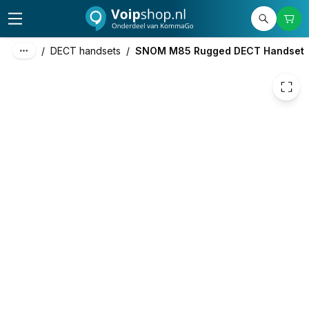
345,41
excl. btw
417,95
incl. btw
/
DECT handsets
/
SNOM M85 Rugged DECT Handset