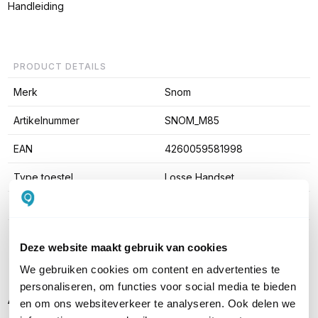
Handleiding
PRODUCT DETAILS
Merk
Snom
Artikelnummer
SNOM_M85
EAN
4260059581998
Type toestel
Losse Handset
Aantal lijnen
5 tot 9
Toon meer
Deze website maakt gebruik van cookies
We gebruiken cookies om content en advertenties te
personaliseren, om functies voor social media te bieden
Alternatieve producten vergelijken
en om ons websiteverkeer te analyseren. Ook delen we