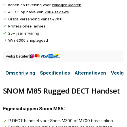
Kopen op rekening voor
zakelijke klanten
4.5 / 5 op basis van
200+ reviews
Gratis verzending vanaf
€70*
Professioneel advies
25+ jaar ervaring
Win €300 shoptegoed
Veilig betalen
Omschrijving
Specificaties
Alternatieven
Veelge
SNOM M85 Rugged DECT Handset
Eigenschappen Snom M85:
IP DECT handset voor Snom M300 of M700 basisstation