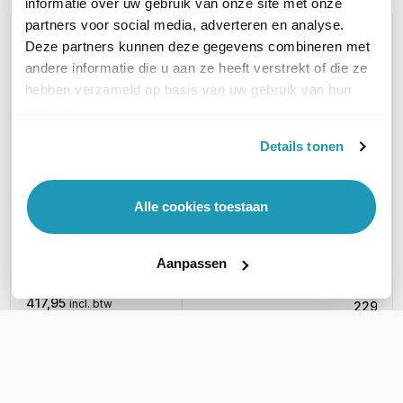
informatie over uw gebruik van onze site met onze
partners voor social media, adverteren en analyse.
Huidig product
Deze partners kunnen deze gegevens combineren met
andere informatie die u aan ze heeft verstrekt of die ze
hebben verzameld op basis van uw gebruik van hun
services.
Details tonen
SNOM M70 Office
SNOM
SNOM M85 Rugged
DECT Handset
Indust
DECT Handset
Alle cookies toestaan
Compatibel met het
Hands
Compatibel met het
M900 basisstation
M400/M700
Compati
141,50
basisstation
excl. btw
Aanpassen
M900 ba
171,22
345,41
incl. btw
excl. btw
189,90
417,95
incl. btw
229,78
TYPE TOESTEL
Losse Handset
Losse Handset
Losse 