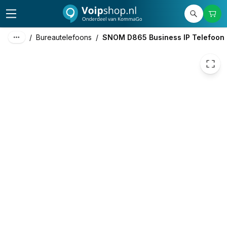
162,42
excl. btw
196,53
incl. btw
/
Bureautelefoons
/
SNOM D865 Business IP Telefoon