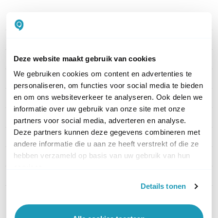
PRODUCT DETAILS
Merk
Snom
Deze website maakt gebruik van cookies
Artikelnummer
4536
We gebruiken cookies om content en advertenties te
EAN
4260059583268
personaliseren, om functies voor social media te bieden
en om ons websiteverkeer te analyseren. Ook delen we
Aantal lijnen
10 tot 20
informatie over uw gebruik van onze site met onze
Headset aansluitingen
USB-A, Bluetooth, RJ9
partners voor social media, adverteren en analyse.
Deze partners kunnen deze gegevens combineren met
WiFi ondersteuning
Ja
andere informatie die u aan ze heeft verstrekt of die ze
hebben verzameld op basis van uw gebruik van hun
Display aanwezig
Kleurendisplay
services.
Bluetooth ondersteuning
Ja, intern
Details tonen
Toon meer