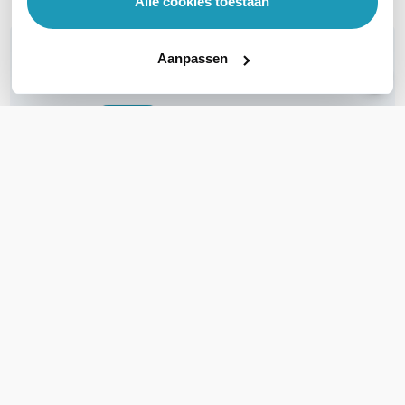
Alle cookies toestaan
WIL JIJ ADVIES OP MAAT?
Aanpassen
Vraag het onze experts!
Bel ons
E-mail