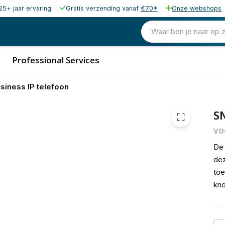
25+ jaar ervaring
Gratis verzending vanaf
€70*
Onze webshops
130,58
excl. b
158,00
Waar ben je naar op 
incl. b
Professional Services
iness IP telefoon
SN
vo
De 
dez
toe
kno