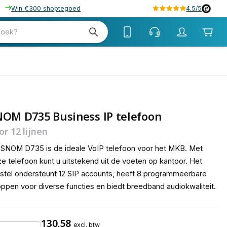
Win €300 shoptegoed
4.5/5
tw
zoek?
tw
OM D735 Business IP telefoon
or 12 lijnen
SNOM D735 is de ideale VoIP telefoon voor het MKB. Met
e telefoon kunt u uitstekend uit de voeten op kantoor. Het
stel ondersteunt 12 SIP accounts, heeft 8 programmeerbare
ppen voor diverse functies en biedt breedband audiokwaliteit.
130,58
excl. btw