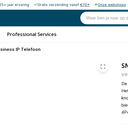
25+ jaar ervaring
Gratis verzending vanaf
€70*
Onze webshops
116,93
excl. b
141,49
Waar ben je naar op 
incl. b
Professional Services
iness IP Telefoon
S
vo
De 
Het
kno
bie
4P4