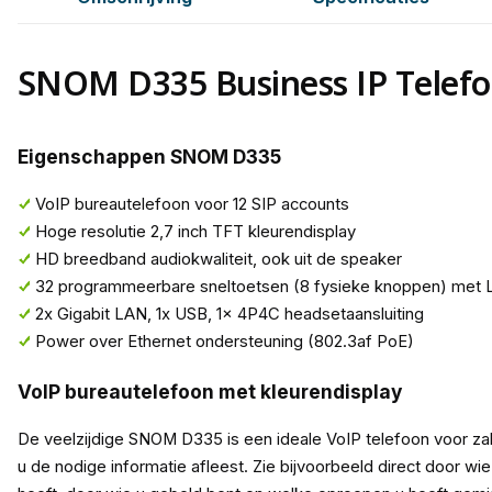
SNOM D335 Business IP Telef
Eigenschappen SNOM D335
VoIP bureautelefoon voor 12 SIP accounts
Hoge resolutie 2,7 inch TFT kleurendisplay
HD breedband audiokwaliteit, ook uit de speaker
32 programmeerbare sneltoetsen (8 fysieke knoppen) met 
2x Gigabit LAN, 1x USB, 1x 4P4C headsetaansluiting
Power over Ethernet ondersteuning (802.3af PoE)
VoIP bureautelefoon met kleurendisplay
De veelzijdige SNOM D335 is een ideale VoIP telefoon voor zake
u de nodige informatie afleest. Zie bijvoorbeeld direct door w