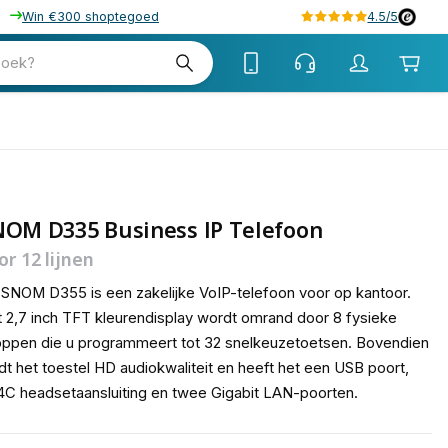
Win €300 shoptegoed
4.5/5
tw
zoek?
tw
NOM D335 Business IP Telefoon
or 12 lijnen
SNOM D355 is een zakelijke VoIP-telefoon voor op kantoor.
 2,7 inch TFT kleurendisplay wordt omrand door 8 fysieke
ppen die u programmeert tot 32 snelkeuzetoetsen. Bovendien
dt het toestel HD audiokwaliteit en heeft het een USB poort,
C headsetaansluiting en twee Gigabit LAN-poorten.