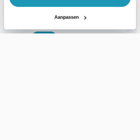
WIL JIJ ADVIES OP MAAT?
Aanpassen
Vraag het onze experts!
Bel ons
E-mail