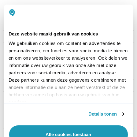
PRODUCT DETAILS
Merk
Robin
Deze website maakt gebruik van cookies
Artikelnummer
C06051
We gebruiken cookies om content en advertenties te
Verbinding
IP
personaliseren, om functies voor social media te bieden
en om ons websiteverkeer te analyseren. Ook delen we
Aantal knoppen
1
informatie over uw gebruik van onze site met onze
partners voor social media, adverteren en analyse.
Kaartlezer
Nee
Deze partners kunnen deze gegevens combineren met
Materiaal
Aluminium
andere informatie die u aan ze heeft verstrekt of die ze
hebben verzameld op basis van uw gebruik van hun
Camera
Ja
services.
Montage
Opbouw
Details tonen
Deuropener relays
1
Alle cookies toestaan